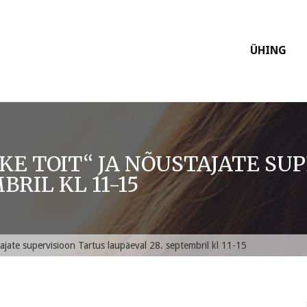
ÜHING
KE TOIT“ JA NÕUSTAJATE SU
RIL KL 11-15
tajate supervisioon Tartus laupäeval 28. septembril kl 11-15