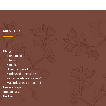
KIIRVIITED
Ühing
Toeta meid
Juhatus
Kontakt
Ühingu uudised
Koolitused nõustajatele
Kuidas saada nõustajaks?
Majandusaasta aruanded
Leia nõustaja
Imetamisest
Uudised