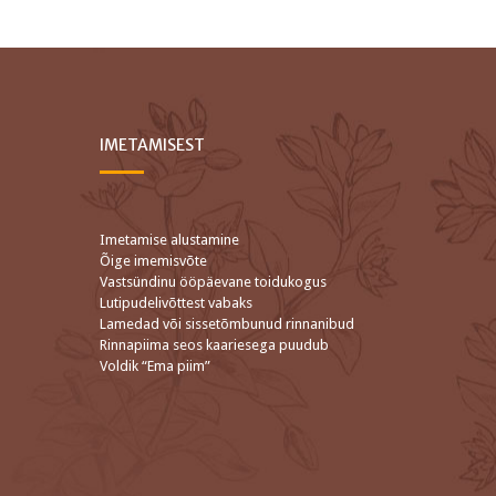
IMETAMISEST
Imetamise alustamine
Õige imemisvõte
Vastsündinu ööpäevane toidukogus
Lutipudelivõttest vabaks
Lamedad või sissetõmbunud rinnanibud
Rinnapiima seos kaariesega puudub
Voldik “Ema piim”