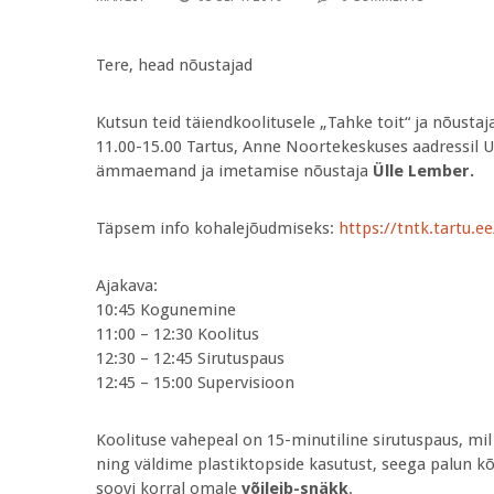
Tere, head nõustajad
Kutsun teid täiendkoolitusele „Tahke toit“ ja nõustaj
11.00-15.00 Tartus, Anne Noortekeskuses aadressil Uus 
ämmaemand ja imetamise nõustaja
Ülle Lember.
Täpsem info kohalejõudmiseks:
https://tntk.tartu.
Ajakava:
10:45 Kogunemine
11:00 – 12:30 Koolitus
12:30 – 12:45 Sirutuspaus
12:45 – 15:00 Supervisioon
Koolituse vahepeal on 15-minutiline sirutuspaus, mi
ning väldime plastiktopside kasutust, seega palun kõ
soovi korral omale
võileib-snäkk
.