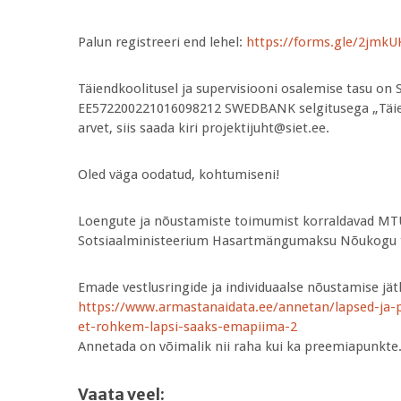
Palun registreeri end lehel:
https://forms.gle/2jmk
Täiendkoolitusel ja supervisiooni osalemise tasu on 
EE572200221016098212 SWEDBANK selgitusega „Täiendk
arvet, siis saada kiri projektijuht@siet.ee.
Oled väga oodatud, kohtumiseni!
Loengute ja nõustamiste toimumist korraldavad MTÜ
Sotsiaalministeerium Hasartmängumaksu Nõukogu te
Emade vestlusringide ja individuaalse nõustamis
https://www.armastanaidata.ee/annetan/lapsed-ja-
et-rohkem-lapsi-saaks-emapiima-2
Annetada on võimalik nii raha kui ka preemiapunkte
Vaata veel: