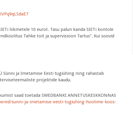
UKVPq9qLSdaE7
SIETi liikmetele 10 eurot. Tasu palun kanda SIETi kontole
oolitus Tahke toit ja supervisioon Tartus”. Kui soovid
 Sünni ja Imetamise Eesti tugiühing ning rahastab
rviseteemaliste projektide kaudu.
e jätkumist saad toetada SWEDBANKI ANNETUSKESKKONNAS
pered/sunni-ja-imetamise-eesti-tugiuhing-hoolime-koos-
.