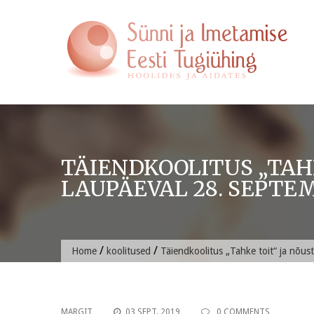
Skip
to
content
TÄIENDKOOLITUS „TAH
LAUPÄEVAL 28. SEPTEMB
/
/
Home
koolitused
Täiendkoolitus „Tahke toit“ ja nõus
MARGIT
03 SEPT. 2019
0 COMMENTS