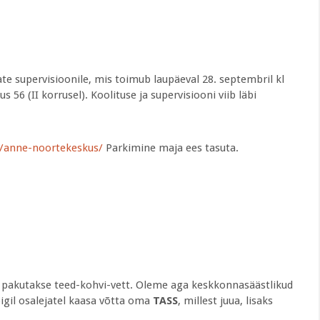
ate supervisioonile, mis toimub laupäeval 28. septembril kl
56 (II korrusel). Koolituse ja supervisiooni viib läbi
ee/anne-noortekeskus/
Parkimine maja ees tasuta.
l pakutakse teed-kohvi-vett. Oleme aga keskkonnasäästlikud
igil osalejatel kaasa võtta oma
TASS
, millest juua, lisaks