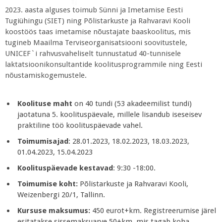
2023. aasta alguses toimub Sünni ja Imetamise Eesti
Tugiühingu (SIET) ning Põlistarkuste ja Rahvaravi Kooli
koostöös taas imetamise nõustajate baaskoolitus, mis
tugineb Maailma Terviseorganisatsiooni soovitustele,
UNICEF`i rahvusvaheliselt tunnustatud 40-tunnisele
laktatsioonikonsultantide koolitusprogrammile ning Eesti
nõustamiskogemustele.
Koolituse maht
on 40 tundi (53 akadeemilist tundi)
jaotatuna 5. koolituspäevale, millele lisandub iseseisev
praktiline töö koolituspäevade vahel.
Toimumisajad
: 28.01.2023, 18.02.2023, 18.03.2023,
01.04.2023, 15.04.2023
Koolituspäevade kestavad
: 9:30 -18:00.
Toimumise koht:
Põlistarkuste ja Rahvaravi Kooli,
Weizenbergi 20/1, Tallinn.
Kursuse maksumus:
450 eurot+km. Registreerumise järel
esitatakse sissemaksuarve 50+km, mis tagab koha