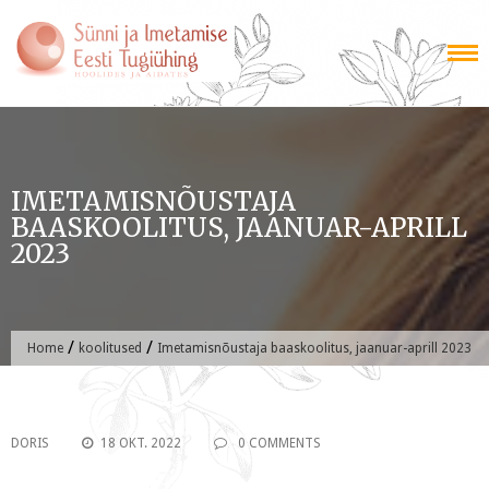
Skip
to
content
IMETAMISNÕUSTAJA
BAASKOOLITUS, JAANUAR-APRILL
2023
/
/
Home
koolitused
Imetamisnõustaja baaskoolitus, jaanuar-aprill 2023
DORIS
18 OKT. 2022
0 COMMENTS