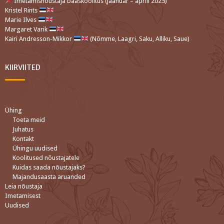
Imetamisnõustaja baaskoolitus (jaanuar – aprill 2025)
Kristel Rints
Marie Ilves
Margaret Varik
Kairi Andresson-Mikkor
(Nõmme, Laagri, Saku, Alliku, Saue)
KIIRVIITED
Ühing
Toeta meid
Juhatus
Kontakt
Ühingu uudised
Koolitused nõustajatele
Kuidas saada nõustajaks?
Majandusaasta aruanded
Leia nõustaja
Imetamisest
Uudised