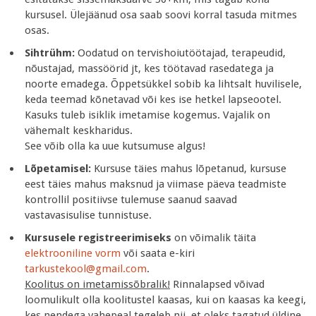
kursusel. Ülejäänud osa saab soovi korral tasuda mitmes
osas.
Sihtrühm:
Oodatud on tervishoiutöötajad, terapeudid,
nõustajad, massöörid jt, kes töötavad rasedatega ja
noorte emadega. Õppetsükkel sobib ka lihtsalt huvilisele,
keda teemad kõnetavad või kes ise hetkel lapseootel.
Kasuks tuleb isiklik imetamise kogemus. Vajalik on
vähemalt keskharidus.
See võib olla ka uue kutsumuse algus!
Lõpetamisel:
Kursuse täies mahus lõpetanud, kursuse
eest täies mahus maksnud ja viimase päeva teadmiste
kontrollil positiivse tulemuse saanud saavad
vastavasisulise tunnistuse.
Kursusele registreerimiseks
on võimalik täita
elektrooniline vorm
või saata e-kiri
tarkustekool@gmail.com
.
Koolitus on imetamissõbralik!
Rinnalapsed võivad
loomulikult olla koolitustel kaasas, kui on kaasas ka keegi,
kes nendega vahepeal tegeleb nii, et oleks tagatud üldine