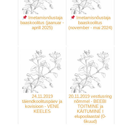
Imetamisnõustaja
Imetamisnõustaja
baaskoolitus (jaanuar -
baaskoolitus
aprill 2025)
(november - mai 2024)
24.11.2019
20.11.2019 vestlusring
täiendkoolituspäev ja
nõmmel - BEEBI
kovisioon - VENE
TOITMINE ja
KEELES
KÄITUMINE I
elupoolaastal (0-
6kuud)