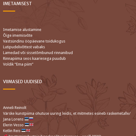
IMETAMISEST
Imetamise alustamine
Õige imemisvõte
Vastsündinu ööpäevane toidukogus
Lutipudelivõttest vabaks
Lamedad või sissetõmbunud rinnanibud
Rinnapiima seos kaariesega puudub
Voldik “Ema piim”
VIIMASED UUDISED
Anneli Reinolt
Värske kunstpiima ohutuse uuring leidis, et mitmetes esineb raskemetalle/
Jana Lorens
Elerin Vesso
Ketlin Reis