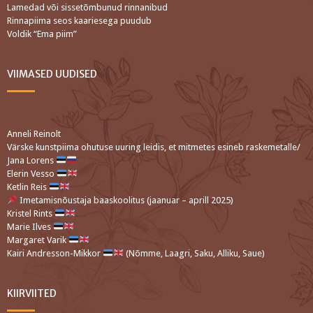
Lamedad või sissetõmbunud rinnanibud
Rinnapiima seos kaariesega puudub
Voldik “Ema piim”
VIIMASED UUDISED
Anneli Reinolt
Värske kunstpiima ohutuse uuring leidis, et mitmetes esineb raskemetalle/
Jana Lorens
Elerin Vesso
Ketlin Reis
Imetamisnõustaja baaskoolitus (jaanuar – aprill 2025)
Kristel Rints
Marie Ilves
Margaret Varik
Kairi Andresson-Mikkor
(Nõmme, Laagri, Saku, Alliku, Saue)
KIIRVIITED