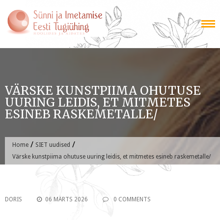
Skip
to
content
VÄRSKE KUNSTPIIMA OHUTUSE
UURING LEIDIS, ET MITMETES
ESINEB RASKEMETALLE/
/
/
Home
SIET uudised
Värske kunstpiima ohutuse uuring leidis, et mitmetes esineb raskemetalle/
DORIS
06 MÄRTS 2026
0 COMMENTS