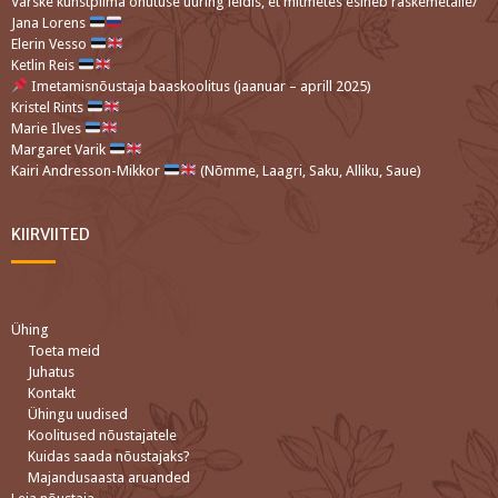
Värske kunstpiima ohutuse uuring leidis, et mitmetes esineb raskemetalle/
Jana Lorens
Elerin Vesso
Ketlin Reis
Imetamisnõustaja baaskoolitus (jaanuar – aprill 2025)
Kristel Rints
Marie Ilves
Margaret Varik
Kairi Andresson-Mikkor
(Nõmme, Laagri, Saku, Alliku, Saue)
KIIRVIITED
Ühing
Toeta meid
Juhatus
Kontakt
Ühingu uudised
Koolitused nõustajatele
Kuidas saada nõustajaks?
Majandusaasta aruanded