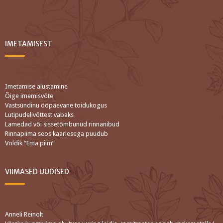
IMETAMISEST
Imetamise alustamine
Õige imemisvõte
Vastsündinu ööpäevane toidukogus
Lutipudelivõttest vabaks
Lamedad või sissetõmbunud rinnanibud
Rinnapiima seos kaariesega puudub
Voldik “Ema piim”
VIIMASED UUDISED
Anneli Reinolt