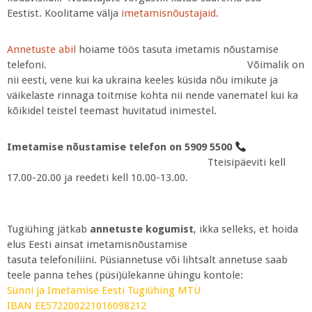
Eestist. Koolitame välja
imetamisnõustajaid
.
Annetuste abil
hoiame töös tasuta imetamis nõustamise
telefoni. Võimalik on
nii eesti, vene kui ka ukraina keeles küsida nõu imikute ja
väikelaste rinnaga toitmise kohta nii nende vanematel kui ka
kõikidel teistel teemast huvitatud inimestel.
Imetamise nõustamise telefon on 5909 5500
Tteisipäeviti kell
17.00-20.00 ja reedeti kell 10.00-13.00.
Tugiühing jätkab
annetuste kogumist
, ikka selleks, et hoida
elus Eesti ainsat imetamisnõustamise
tasuta telefoniliini. Püsiannetuse või lihtsalt annetuse saab
teele panna tehes (püsi)ülekanne ühingu kontole:
Sünni ja Imetamise Eesti Tugiühing MTÜ
IBAN EE572200221016098212