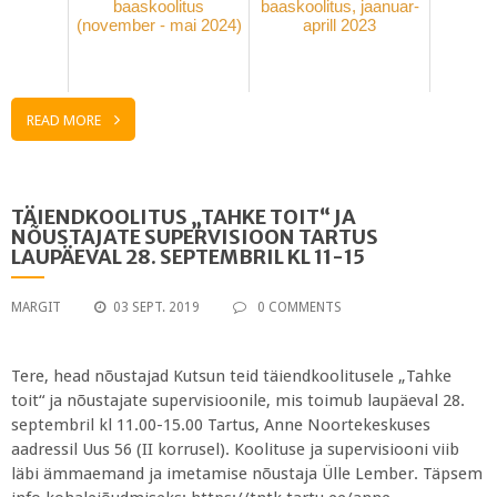
baaskoolitus
baaskoolitus, jaanuar-
(november - mai 2024)
aprill 2023
READ MORE
TÄIENDKOOLITUS „TAHKE TOIT“ JA
NÕUSTAJATE SUPERVISIOON TARTUS
LAUPÄEVAL 28. SEPTEMBRIL KL 11-15
MARGIT
03 SEPT. 2019
0 COMMENTS
Tere, head nõustajad Kutsun teid täiendkoolitusele „Tahke
toit“ ja nõustajate supervisioonile, mis toimub laupäeval 28.
septembril kl 11.00-15.00 Tartus, Anne Noortekeskuses
aadressil Uus 56 (II korrusel). Koolituse ja supervisiooni viib
läbi ämmaemand ja imetamise nõustaja Ülle Lember. Täpsem