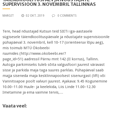
SUPERVISIOON 3. NOVEMBRIL TALLINNAS
MARGIT
02 OKT. 2019
0 COMMENTS
Tere, head nõustajad Kutsun teid SIETi iga-aastasele
sügisesele täiendkoolituspäevale ja nõustajate supervisioonile
pühapäeval 3. novembril, kell 10-17 (orienteeruv lõpu aeg),
mis toimub MTÜ Ökobeebi
ruumides (http://www.okobeebi.ee/?
page_id=51) aadressil Pärnu mnt 142 (II korrus), Tallinn.
Autoga parkimiseks tuleb sõita valgusfoori juurest väravast
sisse ja parkida maja taga suures parklas. Pühapäeval saab
majja siseneda maja kesklinnapoolsest sisenurgast (lift) või
Vannitoapoe poolt valvuri juurest. Ajakava: 9.45 Kogunemine
10.00–11.00 Huule- ja keelekida, Liis Linde 11.00–12.30
Imetamine ja ema vaimne tervis,…
Vaata veel: