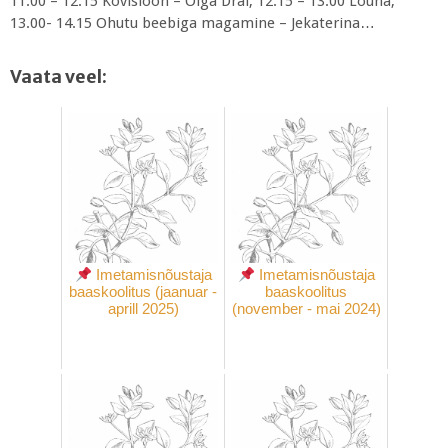
11.00 – 12.15 Kovisioon – Olga Drai; 12.15 – 13.00 Lõuna;
13.00- 14.15 Ohutu beebiga magamine – Jekaterina…
Vaata veel:
Imetamisnõustaja
Imetamisnõustaja
baaskoolitus (jaanuar -
baaskoolitus
aprill 2025)
(november - mai 2024)