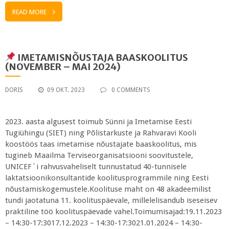
READ MORE
IMETAMISNÕUSTAJA BAASKOOLITUS
(NOVEMBER – MAI 2024)
DORIS
09 OKT. 2023
0 COMMENTS
2023. aasta algusest toimub Sünni ja Imetamise Eesti
Tugiühingu (SIET) ning Põlistarkuste ja Rahvaravi Kooli
koostöös taas imetamise nõustajate baaskoolitus, mis
tugineb Maailma Terviseorganisatsiooni soovitustele,
UNICEF`i rahvusvaheliselt tunnustatud 40-tunnisele
laktatsioonikonsultantide koolitusprogrammile ning Eesti
nõustamiskogemustele.Koolituse maht on 48 akadeemilist
tundi jaotatuna 11. koolituspäevale, millelelisandub iseseisev
praktiline töö koolituspäevade vahel.Toimumisajad:19.11.2023
– 14:30-17:3017.12.2023 – 14:30-17:3021.01.2024 – 14:30-