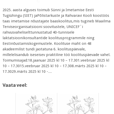
2025. aasta alguses toimub Sünni ja Imetamise Eesti
Tugiühingu (SIET) jaPõlistarkuste ja Rahvaravi Kooli koostöös
taas imetamise nõustajate baaskoolitus,mis tugineb Maailma
Terviseorganisatsiooni soovitustele, UNICEF`i
rahvusvaheliselttunnustatud 40-tunnisele
laktatsioonikonsultantide koolitusprogrammile ning
Eestinõustamiskogemustele. Koolituse maht on 48
akadeemilist tundi jaotatuna 6. koolituspäevale,
millelelisandub iseseisev praktiline töö koolituspäevade vahel.
Toimumisajad:18.jaanuar 2025 kl 10 – 17.301.veebruar 2025 kl
10 – 17.3015.veebruar 2025 kl 10 – 17.308.märts 2025 kl 10 –
17.3029.märts 2025 kl 10 -…
Vaata veel: