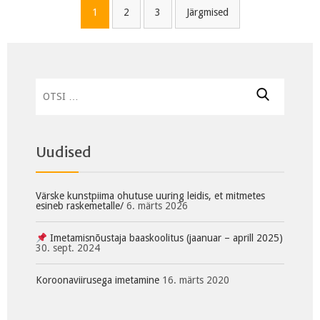
Navigeerimine
1
2
3
Järgmised
Otsi:
Uudised
Värske kunstpiima ohutuse uuring leidis, et mitmetes
esineb raskemetalle/
6. märts 2026
Imetamisnõustaja baaskoolitus (jaanuar – aprill 2025)
30. sept. 2024
Koroonaviirusega imetamine
16. märts 2020