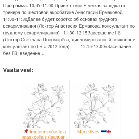
Программа: 10:45-11:00 Приветствие + лёгкая зарядка от
тренера по шестовой акробатике Анастасии Ермаковой.
11:00-11:30Далее будет коротко об основах грудного
вскармливания (Лектор Анастасия Ермакова, консультант по
грудному вскармливанию) 11:30-12:15Завершение ГВ
(Лектор Светлана Пономарёва, дипломированный психолог и
консультант по ГВ с 2012 года) 12:15-13:00«Засыпание
без ГВ, введение…
Vaata veel:
Imetamisnõustaja
Marie Ilves
baaskoolitus (jaanuar -