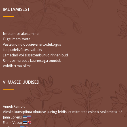
IMETAMISEST
Imetamise alustamine
Õige imemisvõte
Vastsündinu ööpäevane toidukogus
Lutipudelivõttest vabaks
Lamedad või sissetõmbunud rinnanibud
Rinnapiima seos kaariesega puudub
Voldik “Ema piim”
VIIMASED UUDISED
Anneli Reinolt
Värske kunstpiima ohutuse uuring leidis, et mitmetes esineb raskemetalle/
Jana Lorens
Elerin Vesso