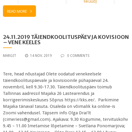
6kuud)
READ MORE
24.11.2019 TÄIENDKOOLITUSPÄEV JA KOVISIOON
– VENE KEELES
MARGIT
14 NOV. 2019
0 COMMENTS
Tere, head nõustajad Olete oodatud venekeelsele
täiendkoolituspäevale ja kovisioonile pühapäeval 24.
novembril, kell 9.30-17.30. Täiendkoolituspäev toimub
Tallinnas aadressil Majaka 26 Lastearendus ja
korrigeerimiskeskuses Sõprus https://kks.ee/. Parkimine
Majaka tänaval tasuta. Osaleda on võimalik ka online-is
Zoomi vahendusel. Täpsem info Olga Drai’lt
(cimeriess@gmail.com). Ajakava: 9.30 Kogumine, tervituskohv
9.45 – 11.00 Imetamise lõpetamine – Svetlana Ponomarjova;