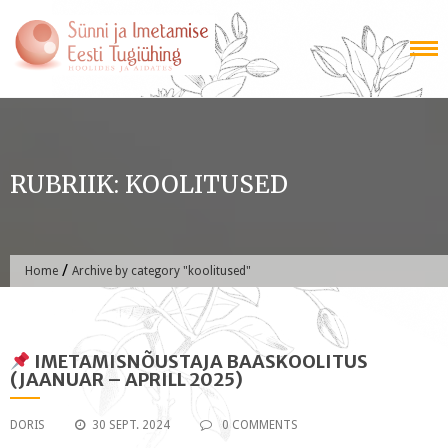
Skip
to
content
RUBRIIK:
KOOLITUSED
/
Home
Archive by category "koolitused"
IMETAMISNÕUSTAJA BAASKOOLITUS
(JAANUAR – APRILL 2025)
DORIS
30 SEPT. 2024
0 COMMENTS