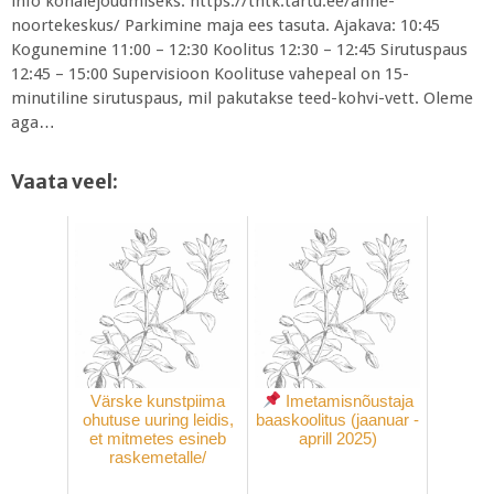
info kohalejõudmiseks: https://tntk.tartu.ee/anne-
noortekeskus/ Parkimine maja ees tasuta. Ajakava: 10:45
Kogunemine 11:00 – 12:30 Koolitus 12:30 – 12:45 Sirutuspaus
12:45 – 15:00 Supervisioon Koolituse vahepeal on 15-
minutiline sirutuspaus, mil pakutakse teed-kohvi-vett. Oleme
aga…
Vaata veel:
Värske kunstpiima
Imetamisnõustaja
ohutuse uuring leidis,
baaskoolitus (jaanuar -
et mitmetes esineb
aprill 2025)
raskemetalle/