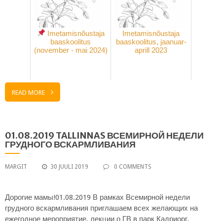
Imetamisnõustaja
Imetamisnõustaja
baaskoolitus
baaskoolitus, jaanuar-
(november - mai 2024)
aprill 2023
READ MORE
01.08.2019 TALLINNAS ВСЕМИРНОЙ НЕДЕЛИ
ГРУДНОГО ВСКАРМЛИВАНИЯ
MARGIT
30 JUULI 2019
0 COMMENTS
Дорогие мамы!01.08.2019 В рамках Всемирной недели
грудного вскармливания приглашаем всех желающих на
ежегодное мероприятие, лекции о ГВ в парк Кадриорг.