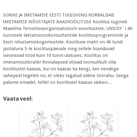
SÜNNI JA IMETAMISE EESTI TUGIÜHING KORRALDAB
IMETAMISE NÕUSTAJATE BAASKOOLITUSE Koolitus tugineb
Maailma Tervishoiuorganisatsiooni soovitustele, UNICEF`i 40-
tunnisele laktatsioonikonsultantide koolitusprogrammile ja
Eesti nõustamiskogemustele. Koolituse maht on 40 tundi
jaotatuna 5-le koolituspäevale ning sellele lisanduvad
iseseisvad tööd kuni 10 tunni ulatuses. Koolitus on
imetamissõbralik! Rinnalapsed võivad loomulikult olla
koolitustel kaasas, kui on kaasas ka keegi, kes nendega
vahepeal tegeleb nii, et oleks tagatud üldine töörahu. Seega
palume emadel, kellel on koolitusel kaasas väikesi…
Vaata veel: