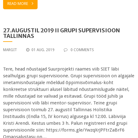
READ MORE
27.AUGUSTIL 2019 II GRUPI SUPERVISIOON
TALLINNAS
MARGIT
01 AUG. 2019
0 COMMENTS
Tere, head nõustajad Suurprojekti raames viib SIET läbi
sealhulgas grupi supervisioone. Grupi supervisioon on algajale
imetamisnõustajale mõeldud õppimisvõimalus-koht
konkreetse struktuuri alusel läbitud nõustamislugude näitel,
mille nõustajad ise valivad ja esitavad. Grupi tööd juhib ja
supervisiooni viib läbi mentor-superviisor. Teine grupi
supervisioon toimub 27. augustil Tallinnas Holistika
Instituudis (Endla 15, IV korrus) algusega kl 12:00. Läbiviija
Kristi Arendi. Kestus umbes 3 h. Palun registreeri end grupi
supervisioonile siin: https://forms.gle/YwzqXrJPFtrZaBrF6
Omaosalustasu on…