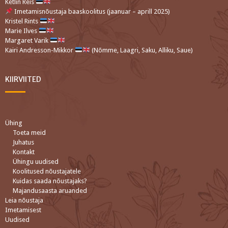
Ketlin Reis
Imetamisnõustaja baaskoolitus (jaanuar – aprill 2025)
Kristel Rints
Marie Ilves
Margaret Varik
Kairi Andresson-Mikkor
(Nõmme, Laagri, Saku, Alliku, Saue)
KIIRVIITED
Ühing
Toeta meid
Juhatus
Kontakt
Ühingu uudised
Koolitused nõustajatele
Kuidas saada nõustajaks?
Majandusaasta aruanded
Leia nõustaja
Imetamisest
Uudised