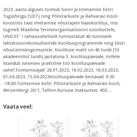
2023. aasta alguses toimub Sünni ja Imetamise Eesti
Tugiühingu (SIET) ning Põlistarkuste ja Rahvaravi Kooli
koostöös taas imetamise nõustajate baaskoolitus, mis
tugineb Maailma Terviseorganisatsiooni soovitustele,
UNICEF`i rahvusvaheliselt tunnustatud 40-tunnisele
laktatsioonikonsultantide koolitusprogrammile ning Eesti
nõustamiskogemustele. Koolituse maht on 40 tundi (53
akadeemilist tundi) jaotatuna 5. koolituspäevale, millele
lisandub iseseisev praktiline töö koolituspäevade
vahel.Toimumisajad: 28.01.2023, 18.02.2023, 18.03.2023,
01.04.2023, 15.04.2023Koolituspäevade kestavad: 9:30
-18:00.Toimumise koht: Põlistarkuste ja Rahvaravi Kooli,
Weizenbergi 20/1, Tallinn.Kursuse maksumus: 450…
Vaata veel: