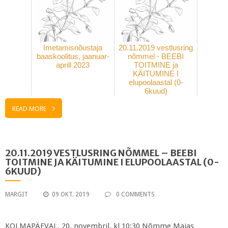
Imetamisnõustaja
20.11.2019 vestlusring
baaskoolitus, jaanuar-
nõmmel - BEEBI
aprill 2023
TOITMINE ja
KÄITUMINE I
elupoolaastal (0-
6kuud)
READ MORE
20.11.2019 VESTLUSRING NÕMMEL – BEEBI
TOITMINE JA KÄITUMINE I ELUPOOLAASTAL (0-
6KUUD)
MARGIT
09 OKT. 2019
0 COMMENTS
KOLMAPÄEVAL, 20. novembril, kl 10:30 Nõmme Majas