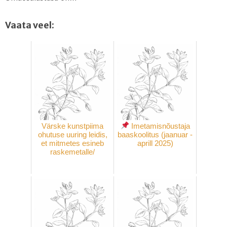
Vaata veel:
Värske kunstpiima
Imetamisnõustaja
ohutuse uuring leidis,
baaskoolitus (jaanuar -
et mitmetes esineb
aprill 2025)
raskemetalle/