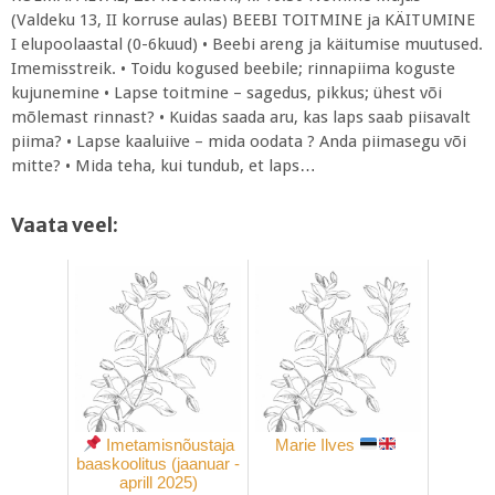
(Valdeku 13, II korruse aulas) BEEBI TOITMINE ja KÄITUMINE
I elupoolaastal (0-6kuud) • Beebi areng ja käitumise muutused.
Imemisstreik. • Toidu kogused beebile; rinnapiima koguste
kujunemine • Lapse toitmine – sagedus, pikkus; ühest või
mõlemast rinnast? • Kuidas saada aru, kas laps saab piisavalt
piima? • Lapse kaaluiive – mida oodata ? Anda piimasegu või
mitte? • Mida teha, kui tundub, et laps…
Vaata veel:
Imetamisnõustaja
Marie Ilves
baaskoolitus (jaanuar -
aprill 2025)