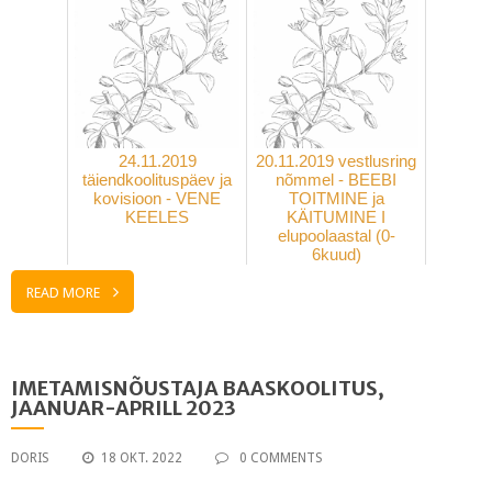
24.11.2019
20.11.2019 vestlusring
täiendkoolituspäev ja
nõmmel - BEEBI
kovisioon - VENE
TOITMINE ja
KEELES
KÄITUMINE I
elupoolaastal (0-
6kuud)
READ MORE
IMETAMISNÕUSTAJA BAASKOOLITUS,
JAANUAR-APRILL 2023
DORIS
18 OKT. 2022
0 COMMENTS