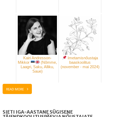
Kairi Andresson-
Imetamisnõustaja
Mikkor
(Nõmme,
baaskoolitus
Laagri, Saku, Alliku,
(november - mai 2024)
Saue)
READ MORE
SIETI IGA-AASTANE SÜGISENE
TÄIENDKOOLITUSPÄEV JA NÕUSTAJATE