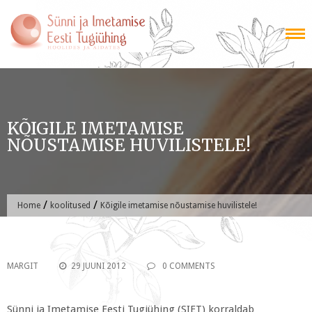
Skip
to
content
KÕIGILE IMETAMISE
NÕUSTAMISE HUVILISTELE!
/
/
Home
koolitused
Kõigile imetamise nõustamise huvilistele!
MARGIT
29 JUUNI 2012
0 COMMENTS
Sünni ja Imetamise Eesti Tugiühing (SIET) korraldab