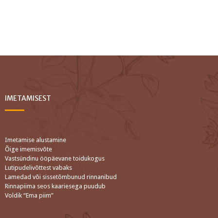
IMETAMISEST
Imetamise alustamine
Õige imemisvõte
Vastsündinu ööpäevane toidukogus
Lutipudelivõttest vabaks
Lamedad või sissetõmbunud rinnanibud
Rinnapiima seos kaariesega puudub
Voldik “Ema piim”