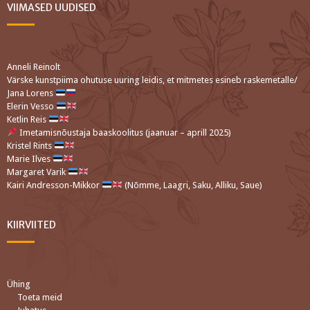
VIIMASED UUDISED
Anneli Reinolt
Värske kunstpiima ohutuse uuring leidis, et mitmetes esineb raskemetalle/
Jana Lorens
Elerin Vesso
Ketlin Reis
Imetamisnõustaja baaskoolitus (jaanuar – aprill 2025)
Kristel Rints
Marie Ilves
Margaret Varik
Kairi Andresson-Mikkor
(Nõmme, Laagri, Saku, Alliku, Saue)
KIIRVIITED
Ühing
Toeta meid