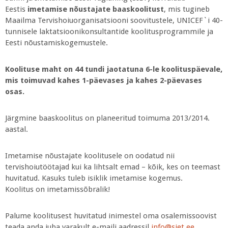
Eestis
imetamise nõustajate baaskoolitust
, mis tugineb
Maailma Tervishoiuorganisatsiooni soovitustele, UNICEF`i 40-
tunnisele laktatsioonikonsultantide koolitusprogrammile ja
Eesti nõustamiskogemustele.
Koolituse maht on 44 tundi jaotatuna 6-le koolituspäevale,
mis toimuvad kahes 1-päevases ja kahes 2-päevases
osas.
Järgmine baaskoolitus on planeeritud toimuma 2013/2014.
aastal.
Imetamise nõustajate koolitusele on oodatud nii
tervishoiutöötajad kui ka lihtsalt emad – kõik, kes on teemast
huvitatud. Kasuks tuleb isiklik imetamise kogemus.
Koolitus on imetamissõbralik!
Palume koolitusest huvitatud inimestel oma osalemissoovist
teada anda juba varakult e-maili aadressil
info@siet.ee
.