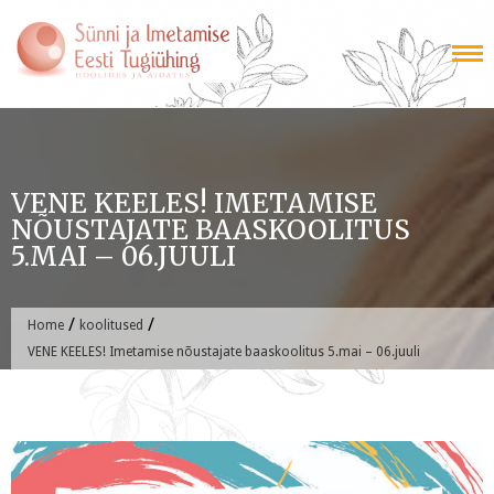
Skip
to
content
VENE KEELES! IMETAMISE
NÕUSTAJATE BAASKOOLITUS
5.MAI – 06.JUULI
/
/
Home
koolitused
VENE KEELES! Imetamise nõustajate baaskoolitus 5.mai – 06.juuli