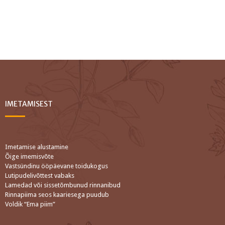
IMETAMISEST
Imetamise alustamine
Õige imemisvõte
Vastsündinu ööpäevane toidukogus
Lutipudelivõttest vabaks
Lamedad või sissetõmbunud rinnanibud
Rinnapiima seos kaariesega puudub
Voldik “Ema piim”