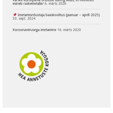
esineb raskemetalle/
6. märts 2026
Imetamisnõustaja baaskoolitus (jaanuar – aprill 2025)
30. sept. 2024
Koroonaviirusega imetamine
16. märts 2020