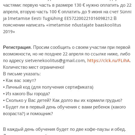
частями: первую часть в размере 130 € нужно оплатить до 22
апреля, вторую часть 100 € оплатить до 9 июня на счет Sünni
ja Imetamise Eesti Tugiühing EE572200221016098212 В
пояснении написать «imetamise nõustajate baaskoolitus
2019»
Регистрация
. Просим сообщить о своем участии при первой
возможности, но не позднее 22 апреля по ссылке ниже, либо
по адресу sietvenekoolitus@gmail.com,
https://clck.ru/FLihA
.
Количество мест ограничено!
В письме указать:
⦁ Как вас зовут?
⦁ Личный код (для получения сертификата)
⦁ Из какого Вы города?
⦁ Сколько у Вас детей? Как долго вы их кормили грудью?
⦁ Будет ли в первый день обучения с вами ребенок (какого
возраста?) и помощник?
В каждый день обучения будет по две кофе-паузы и обед.