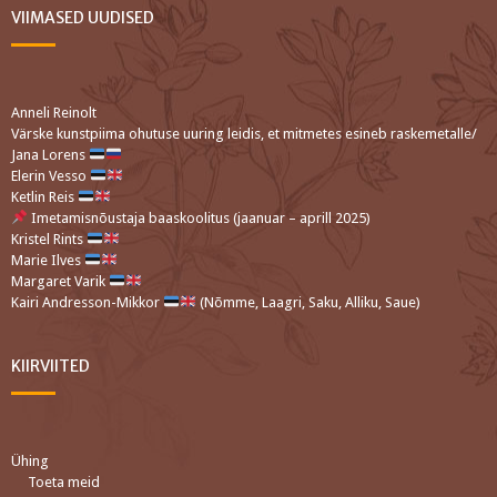
VIIMASED UUDISED
Anneli Reinolt
Värske kunstpiima ohutuse uuring leidis, et mitmetes esineb raskemetalle/
Jana Lorens
Elerin Vesso
Ketlin Reis
Imetamisnõustaja baaskoolitus (jaanuar – aprill 2025)
Kristel Rints
Marie Ilves
Margaret Varik
Kairi Andresson-Mikkor
(Nõmme, Laagri, Saku, Alliku, Saue)
KIIRVIITED
Ühing
Toeta meid