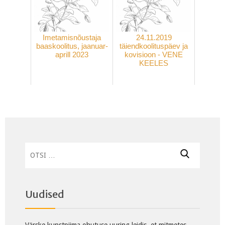
Imetamisnõustaja
24.11.2019
baaskoolitus, jaanuar-
täiendkoolituspäev ja
aprill 2023
kovisioon - VENE
KEELES
Otsi:
Uudised
Värske kunstpiima ohutuse uuring leidis, et mitmetes