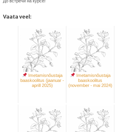
До встречи на курсе!
Vaata veel:
Imetamisnõustaja
Imetamisnõustaja
baaskoolitus (jaanuar -
baaskoolitus
aprill 2025)
(november - mai 2024)