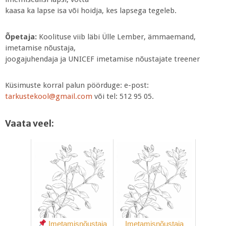
kaasa ka lapse isa või hoidja, kes lapsega tegeleb.
Õpetaja:
Koolituse viib läbi Ülle Lember, ämmaemand,
imetamise nõustaja,
joogajuhendaja ja UNICEF imetamise nõustajate treener
Küsimuste korral palun pöörduge: e-post:
tarkustekool@gmail.com
või tel: 512 95 05.
Vaata veel:
Imetamisnõustaja
Imetamisnõustaja