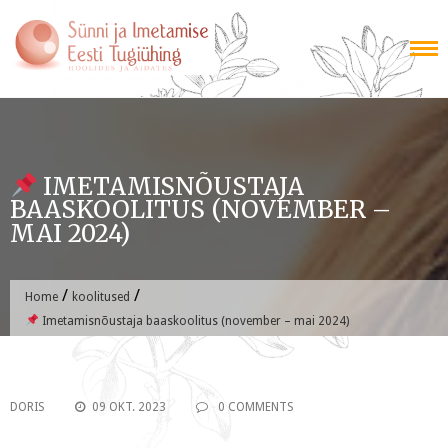
Skip
to
content
IMETAMISNÕUSTAJA
BAASKOOLITUS (NOVEMBER –
MAI 2024)
/
/
Home
koolitused
Imetamisnõustaja baaskoolitus (november – mai 2024)
DORIS
09 OKT. 2023
0 COMMENTS