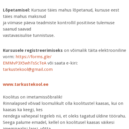
Lõpetamisel:
Kursuse täies mahus lõpetanud, kursuse eest
täies mahus maksnud
ja viimase päeva teadmiste kontrollil positiivse tulemuse
saanud saavad
vastavasisulise tunnistuse.
Kursusele registreerimiseks
on võimalik täita elektrooniline
vorm:
https://forms.gle/
EMMvP3X5whTsScTeA
või saata e-kiri:
tarkustekool@gmail.com
www.tarkustekool.ee
Koolitus on imetamissõbralik!
Rinnalapsed võivad loomulikult olla koolitustel kaasas, kui on
kaasas ka keegi, kes
nendega vahepeal tegeleb nii, et oleks tagatud üldine töörahu.
Seega palume emadel, kellel on koolitusel kaasas väikesi
imemisealisi lapsi, võtta