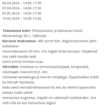
06.04.2024 – 14:30-17:30
07.04.2024 – 14:30-17:30
05.05.2024 – 10:00-17:30
19.05.2024 – 10:00-13:30
Toimumise koht:
Põlistarkuste ja Rahvaravi Kooli,
Weizenbergi 20/1, Tallinnas
Kursuse maksumus:
490 eurot+km. Registreerumise järel
esitatakse
sissemaksuarve 50+km, mis tagab koha kursuse. Ülejäänud
osa saab tasuda saab
soovi korral mitmes osas.
Sihtrühm:
Oodatud on tervishoiutöötjaad, terapeudid,
nõustajad, massöörid jt, kes
töötavad rasedatega ja noorte emadega. Õppetsükkel sobib
ka lihtsalt huvilisele,
keda need teemad kõnetavad või kes ise hetkel lapseootel.
Kasuks tuleb isiklik
imetamise kogemus. Vajalik on vähemalt keskharidus. See
võib olla ka uue kutsumuse algus!