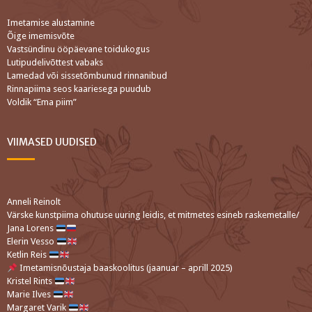
Imetamise alustamine
Õige imemisvõte
Vastsündinu ööpäevane toidukogus
Lutipudelivõttest vabaks
Lamedad või sissetõmbunud rinnanibud
Rinnapiima seos kaariesega puudub
Voldik “Ema piim”
VIIMASED UUDISED
Anneli Reinolt
Värske kunstpiima ohutuse uuring leidis, et mitmetes esineb raskemetalle/
Jana Lorens
Elerin Vesso
Ketlin Reis
Imetamisnõustaja baaskoolitus (jaanuar – aprill 2025)
Kristel Rints
Marie Ilves
Margaret Varik