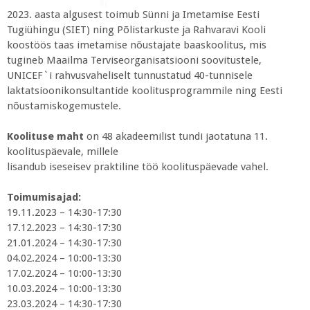
2023. aasta algusest toimub Sünni ja Imetamise Eesti
Tugiühingu (SIET) ning Põlistarkuste ja Rahvaravi Kooli
koostöös taas imetamise nõustajate baaskoolitus, mis
tugineb Maailma Terviseorganisatsiooni soovitustele,
UNICEF`i rahvusvaheliselt tunnustatud 40-tunnisele
laktatsioonikonsultantide koolitusprogrammile ning Eesti
nõustamiskogemustele.
Koolituse maht
on 48 akadeemilist tundi jaotatuna 11.
koolituspäevale, millele
lisandub iseseisev praktiline töö koolituspäevade vahel.
Toimumisajad:
19.11.2023 – 14:30-17:30
17.12.2023 – 14:30-17:30
21.01.2024 – 14:30-17:30
04.02.2024 – 10:00-13:30
17.02.2024 – 10:00-13:30
10.03.2024 – 10:00-13:30
23.03.2024 – 14:30-17:30