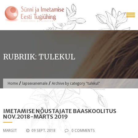
Skip
to
content
RUBRIIK:
TULEKUL
/
/
Home
lapsevanemale
Archive by category "tulekul"
IMETAMISE NÕUSTAJATE BAASKOOLITUS
NOV.2018-MÄRTS 2019
MARGIT
09 SEPT. 2018
0 COMMENTS