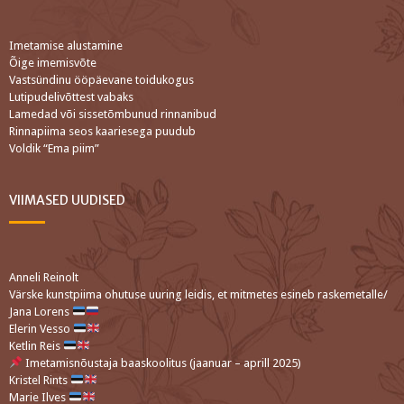
Imetamise alustamine
Õige imemisvõte
Vastsündinu ööpäevane toidukogus
Lutipudelivõttest vabaks
Lamedad või sissetõmbunud rinnanibud
Rinnapiima seos kaariesega puudub
Voldik “Ema piim”
VIIMASED UUDISED
Anneli Reinolt
Värske kunstpiima ohutuse uuring leidis, et mitmetes esineb raskemetalle/
Jana Lorens
Elerin Vesso
Ketlin Reis
Imetamisnõustaja baaskoolitus (jaanuar – aprill 2025)
Kristel Rints
Marie Ilves