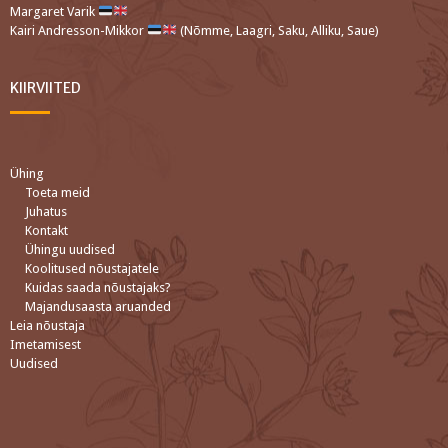
Margaret Varik
Kairi Andresson-Mikkor
(Nõmme, Laagri, Saku, Alliku, Saue)
KIIRVIITED
Ühing
Toeta meid
Juhatus
Kontakt
Ühingu uudised
Koolitused nõustajatele
Kuidas saada nõustajaks?
Majandusaasta aruanded
Leia nõustaja
Imetamisest
Uudised