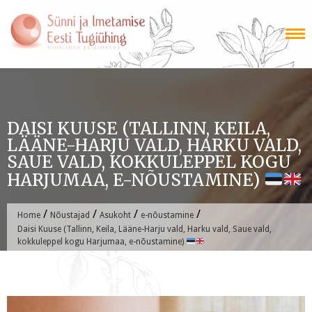
Skip
to
content
DAISI KUUSE (TALLINN, KEILA,
LÄÄNE-HARJU VALD, HARKU VALD,
SAUE VALD, KOKKULEPPEL KOGU
HARJUMAA, E-NÕUSTAMINE)
/
/
/
/
Home
Nõustajad
Asukoht
e-nõustamine
Daisi Kuuse (Tallinn, Keila, Lääne-Harju vald, Harku vald, Saue vald,
kokkuleppel kogu Harjumaa, e-nõustamine)