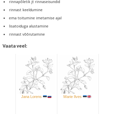
rinnapõletik jt rinnaseisundid
rinnast keeldumine
ema toitumine imetamise ajal
lisatoiduga alustamine
rinnast võõrutamine
Vaata veel:
Jana Lorens
Marie Ilves