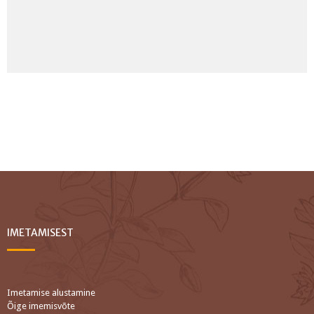
IMETAMISEST
Imetamise alustamine
Õige imemisvõte