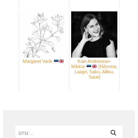
Margaret Varik
Kairi Andresson-
Mikkor
(Nõmme,
Laagri, Saku, Alliku,
Saue)
Otsi: