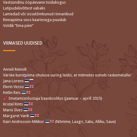
Vastsündinu ööpäevane toidukogus
Lutipudelivõttest vabaks
Lamedad või sissetõmbunud rinnanibud
Rinnapiima seos kaariesega puudub
Voldik “Ema piim”
VIIMASED UUDISED
Anneli Reinolt
Värske kunstpiima ohutuse uuring leidis, et mitmetes esineb raskemetalle/
Jana Lorens
Elerin Vesso
Ketlin Reis
Imetamisnõustaja baaskoolitus (jaanuar – aprill 2025)
Kristel Rints
Marie Ilves
Margaret Varik
Kairi Andresson-Mikkor
(Nõmme, Laagri, Saku, Alliku, Saue)