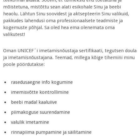
mõistetuna, mistõttu sean alati esikohale Sinu ja beebi
heaolu. Lähtun Sinu soovidest ja aktsepteerin Sinu valikuid,
pakkudes lahendusi oma professionaalsete teadmiste ja
kogemuste põhjal. Sa oled hea ema olenemata oma
valikutest!
Oman UNICEF´i imetamisnõustaja sertifikaati, tegutsen doula
ja imetamisnõustajana. Teemad, millega kõige tihemini minu
poole pöördutakse:
rasedusaegne info kogumine
imemisvõtte kontrollimine
beebi madal kaaluiive
piimakoguse suurendamine
valulik imetamine
rinnapiima pumpamine ja säilitamine