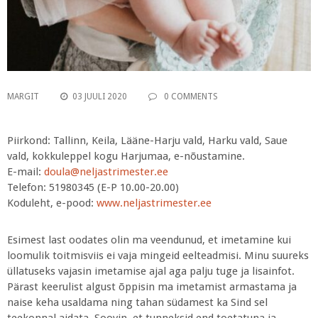
MARGIT
03 JUULI 2020
0 COMMENTS
Piirkond: Tallinn, Keila, Lääne-Harju vald, Harku vald, Saue
vald, kokkuleppel kogu Harjumaa, e-nõustamine.
E-mail
:
doula@neljastrimester.ee
Telefon: 51980345 (E-P 10.00-20.00)
Koduleht, e-pood:
www.neljastrimester.ee
Esimest last oodates olin ma veendunud, et imetamine kui
loomulik toitmisviis ei vaja mingeid eelteadmisi. Minu suureks
üllatuseks vajasin imetamise ajal aga palju tuge ja lisainfot.
Pärast keerulist algust õppisin ma imetamist armastama ja
naise keha usaldama ning tahan südamest ka Sind sel
teekonnal aidata. Soovin, et tunneksid end toetatuna ja