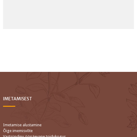
IMETAMISEST
Imetamise alustamine
Õige imemisvõte
Vastsündinu ööpäevane toidukogus