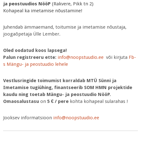
ja peostuudios NööP
(Rakvere, Pikk tn 2)
Kohapeal ka imetamise nõustamine!
Juhendab ämmaemand, toitumise ja imetamise nõustaja,
joogaõpetaja Ülle Lember.
Oled oodatud koos lapsega!
Palun registreeru ette:
info@noopstuudio.ee
või kirjuta
Fb-
s Mängu- ja peostuudio lehele
Vestlusringide toimumist korraldab MTÜ Sünni ja
Imetamise tugiühing, finantseerib SOM HMN projektide
kaudu ning toetab Mängu- ja peostuudio NööP.
Omaosalustasu
on
5 € / pere
kohta kohapeal sularahas !
Jooksev informatsioon
info@noopstuudio.ee