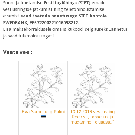
Sünni ja imetamise Eesti tugiühingu (SIET) emade
vestlusringide jätkumist ning telefoninõustamise
avamist
saad toetada annetusega SIET kontole
SWEDBANK, EE572200221016098212.
Lisa maksekorraldusele oma isikukood, selgituseks „annetus“
ja saad tulumaksu tagasi.
Vaata veel:
Eva Samolberg-Palmi
13.12.2019 vestlusring
Peetris: „Lapse uni ja
magamine I eluaastal“