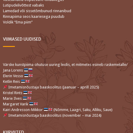
Lutipudelivõttest vabaks
Lamedad või sissetõmbunud rinnanibud
Rinnapiima seos kaariesega puudub
Voldik “Ema piim”
VIIMASED UUDISED
Värske kunstpiima ohutuse uuring leidis, et mitmetes esineb raskemetalle/
Jana Lorens
Elerin Vesso
Ketlin Reis
Imetamisnõustaja baaskoolitus (jaanuar – aprill 2025)
Kristel Rints
Marie Ilves
Margaret Varik
Kairi Andresson-Mikkor
(Nõmme, Laagri, Saku, Alliku, Saue)
Imetamisnõustaja baaskoolitus (november – mai 2024)
KIIRVIITED