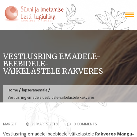
Skip
to
content
VESTLUSRING EMADELE-
BEEBIDELE-
VÄIKELASTELE RAKVERES
/
/
Home
lapsevanemale
Vestlusring emadele-beebidele-väikelastele Rakveres
MARGIT
29 MÄRTS 2018
0 COMMENTS
Vestlusring emadele-beebidele-väikelastele
Rakveres Mängu-