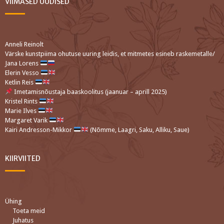
VIIMASED UUDISED
Anneli Reinolt
Värske kunstpiima ohutuse uuring leidis, et mitmetes esineb raskemetalle/
Jana Lorens
Elerin Vesso
Ketlin Reis
Imetamisnõustaja baaskoolitus (jaanuar – aprill 2025)
Kristel Rints
Marie Ilves
Margaret Varik
Kairi Andresson-Mikkor
(Nõmme, Laagri, Saku, Alliku, Saue)
KIIRVIITED
Ühing
Toeta meid
Juhatus