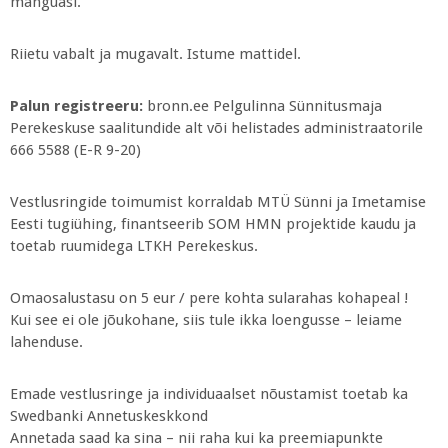
mänguasi.
Riietu vabalt ja mugavalt. Istume mattidel.
Palun registreeru:
bronn.ee Pelgulinna Sünnitusmaja
Perekeskuse saalitundide alt või helistades administraatorile
666 5588 (E-R 9-20)
Vestlusringide toimumist korraldab MTÜ Sünni ja Imetamise
Eesti tugiühing, finantseerib SOM HMN projektide kaudu ja
toetab ruumidega LTKH Perekeskus.
Omaosalustasu on 5 eur / pere kohta sularahas kohapeal !
Kui see ei ole jõukohane, siis tule ikka loengusse – leiame
lahenduse.
Emade vestlusringe ja individuaalset nõustamist toetab ka
Swedbanki Annetuskeskkond
Annetada saad ka sina – nii raha kui ka preemiapunkte