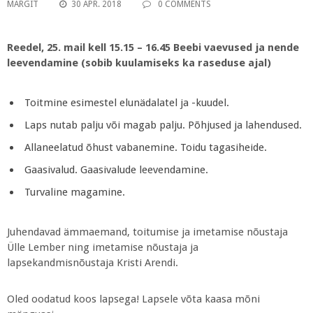
MARGIT
30 APR. 2018
0 COMMENTS
Reedel, 25. mail kell 15.15 – 16.45 Beebi vaevused ja nende
leevendamine (sobib kuulamiseks ka raseduse ajal)
Toitmine esimestel elunädalatel ja -kuudel.
Laps nutab palju või magab palju. Põhjused ja lahendused.
Allaneelatud õhust vabanemine. Toidu tagasiheide.
Gaasivalud. Gaasivalude leevendamine.
Turvaline magamine.
Juhendavad ämmaemand, toitumise ja imetamise nõustaja
Ülle Lember ning imetamise nõustaja ja
lapsekandmisnõustaja Kristi Arendi.
Oled oodatud koos lapsega! Lapsele võta kaasa mõni