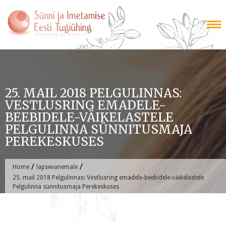
Skip
to
content
25. MAIL 2018 PELGULINNAS:
VESTLUSRING EMADELE-
BEEBIDELE-VÄIKELASTELE
PELGULINNA SÜNNITUSMAJA
PEREKESKUSES
/
/
Home
lapsevanemale
25. mail 2018 Pelgulinnas: Vestlusring emadele-beebidele-väikelastele
Pelgulinna sünnitusmaja Perekeskuses