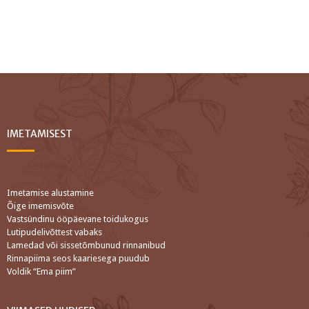
IMETAMISEST
Imetamise alustamine
Õige imemisvõte
Vastsündinu ööpäevane toidukogus
Lutipudelivõttest vabaks
Lamedad või sissetõmbunud rinnanibud
Rinnapiima seos kaariesega puudub
Voldik “Ema piim”