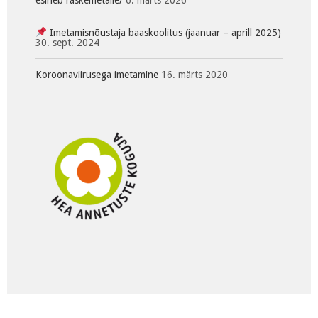
esineb raskemetalle/
6. märts 2026
Imetamisnõustaja baaskoolitus (jaanuar – aprill 2025)
30. sept. 2024
Koroonaviirusega imetamine
16. märts 2020