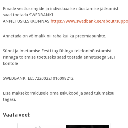
Emade vestlusringide ja individuaalse nõustamise jätkumist
saad toetada SWEDBANKI
ANNETUSKESKKONNAS
https://www.swedbank.ee/about/suppor
Annetada on võimalik nii raha kui ka preemiapunkte.
Sünni ja imetamise Eesti tugiühingu telefoninõustamist
rinnaga toitmise toetuseks saad toetada annetusega SIET
kontole
SWEDBANK, EE572200221016098212.
Lisa maksekorraldusele oma isikukood ja saad tulumaksu
tagasi.
Vaata veel: