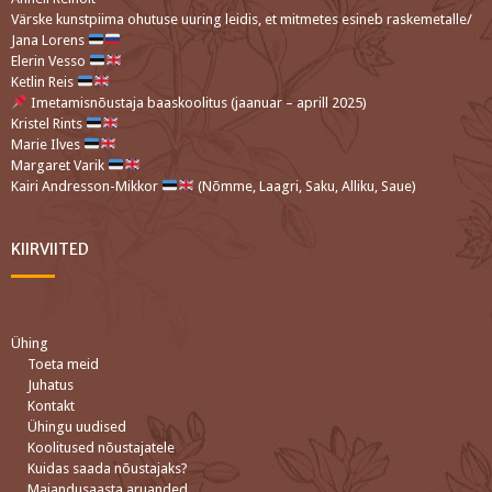
Värske kunstpiima ohutuse uuring leidis, et mitmetes esineb raskemetalle/
Jana Lorens
Elerin Vesso
Ketlin Reis
Imetamisnõustaja baaskoolitus (jaanuar – aprill 2025)
Kristel Rints
Marie Ilves
Margaret Varik
Kairi Andresson-Mikkor
(Nõmme, Laagri, Saku, Alliku, Saue)
KIIRVIITED
Ühing
Toeta meid
Juhatus
Kontakt
Ühingu uudised
Koolitused nõustajatele
Kuidas saada nõustajaks?
Majandusaasta aruanded