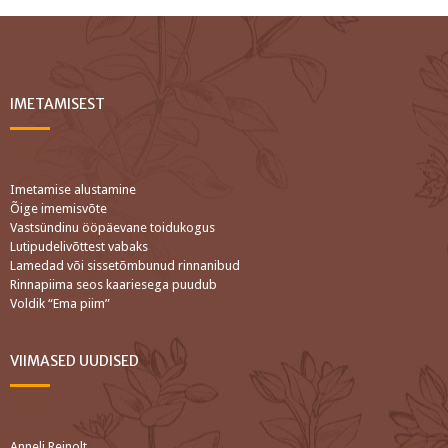
IMETAMISEST
Imetamise alustamine
Õige imemisvõte
Vastsündinu ööpäevane toidukogus
Lutipudelivõttest vabaks
Lamedad või sissetõmbunud rinnanibud
Rinnapiima seos kaariesega puudub
Voldik “Ema piim”
VIIMASED UUDISED
Anneli Reinolt