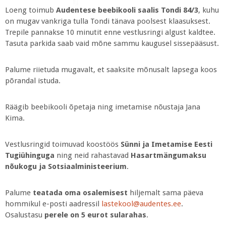
Loeng toimub
Audentese beebikooli saalis Tondi 84/3
, kuhu
on mugav vankriga tulla Tondi tänava poolsest klaasuksest.
Trepile pannakse 10 minutit enne vestlusringi algust kaldtee.
Tasuta parkida saab vaid mõne sammu kaugusel sissepääsust.
Palume riietuda mugavalt, et saaksite mõnusalt lapsega koos
põrandal istuda.
Räägib beebikooli õpetaja ning imetamise nõustaja Jana
Kima.
Vestlusringid toimuvad koostöös
Sünni ja Imetamise Eesti
Tugiühinguga
ning neid rahastavad
Hasartmängumaksu
nõukogu ja Sotsiaalministeerium
.
Palume
teatada oma osalemisest
hiljemalt sama päeva
hommikul e-posti aadressil
lastekool@audentes.ee
.
Osalustasu
perele on 5 eurot sularahas
.