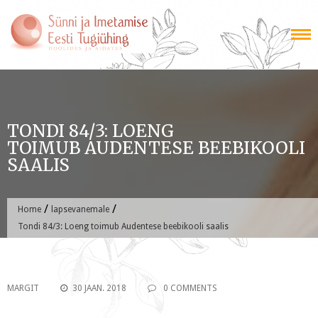
Skip
to
content
TONDI 84/3: LOENG
TOIMUB AUDENTESE BEEBIKOOLI
SAALIS
/
/
Home
lapsevanemale
Tondi 84/3: Loeng toimub Audentese beebikooli saalis
MARGIT
30 JAAN. 2018
0 COMMENTS