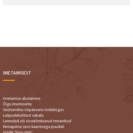
IMETAMISEST
Imetamise alustamine
Õige imemisvõte
Vastsündinu ööpäevane toidukogus
Lutipudelivõttest vabaks
Lamedad või sissetõmbunud rinnanibud
Rinnapiima seos kaariesega puudub
Voldik “Ema piim”