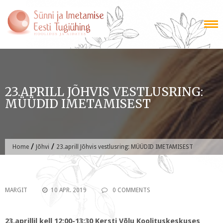
Skip
to
content
23.APRILL JÕHVIS VESTLUSRING:
MÜÜDID IMETAMISEST
/
/
Home
Jõhvi
23.aprill Jõhvis vestlusring: MÜÜDID IMETAMISEST
MARGIT
10 APR. 2019
0 COMMENTS
23.aprillil kell 12:00-13:30 Kersti Võlu Koolituskeskuses