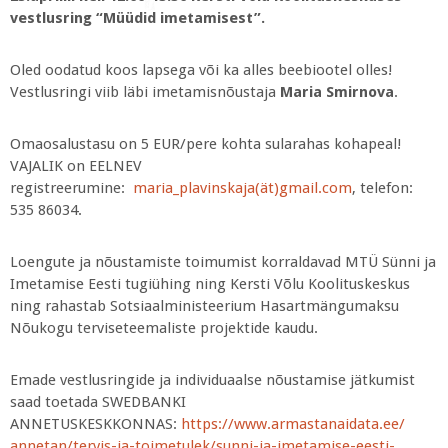
vestlusring “Müüdid imetamisest”.
Oled oodatud koos lapsega või ka alles beebiootel olles!
Vestlusringi viib läbi imetamisnõustaja
Maria Smirnova
.
Omaosalustasu on 5 EUR/pere kohta sularahas kohapeal!
VAJALIK on EELNEV
registreerumine:
maria_plavinskaja(ät)gmail.com
, telefon:
535 86034.
Loengute ja nõustamiste toimumist korraldavad MTÜ Sünni ja
Imetamise Eesti tugiühing ning Kersti Võlu Koolituskeskus
ning rahastab Sotsiaalministeerium Hasartmängumaksu
Nõukogu terviseteemaliste projektide kaudu.
Emade vestlusringide ja individuaalse nõustamise jätkumist
saad toetada SWEDBANKI
ANNETUSKESKKONNAS:
https://www.armastanaidata.ee/
annetan/tervis-ja-toimetulek/
sunni-ja-imetamise-eesti-