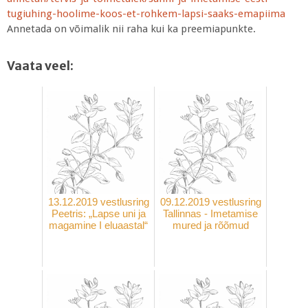
tugiuhing-hoolime-koos-et-
rohkem-lapsi-saaks-emapiima
Annetada on võimalik nii raha kui ka preemiapunkte.
Vaata veel:
13.12.2019 vestlusring
09.12.2019 vestlusring
Peetris: „Lapse uni ja
Tallinnas - Imetamise
magamine I eluaastal“
mured ja rõõmud