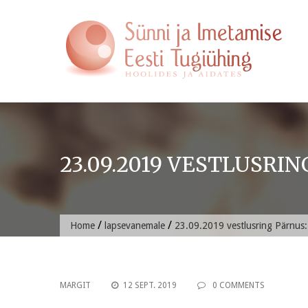
Skip
to
content
23.09.2019 VESTLUSRI
/
/
Home
lapsevanemale
23.09.2019 vestlusring Pärnu
MARGIT
12 SEPT. 2019
0 COMMENTS