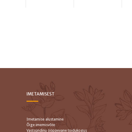
IMETAMISEST
Imetamise alustamine
Õige imemisvõte
Vastsündinu ööpäevane toidukogus