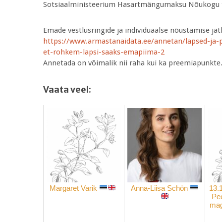
Sotsiaalministeerium Hasartmängumaksu Nõukogu te
Emade vestlusringide ja individuaalse nõustamis
https://www.armastanaidata.ee/annetan/lapsed-ja-
et-rohkem-lapsi-saaks-emapiima-2
Annetada on võimalik nii raha kui ka preemiapunkte
Vaata veel:
Margaret Varik
Anna-Liisa Schön
13.
Pee
mag