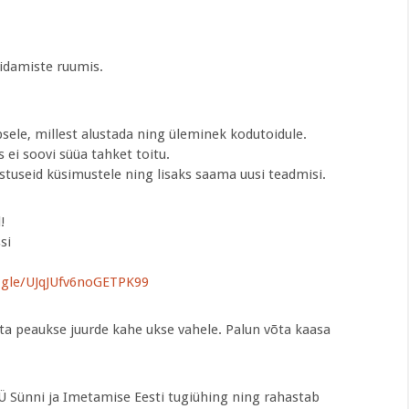
idamiste ruumis.
psele, millest alustada ning üleminek kodutoidule.
 ei soovi süüa tahket toitu.
useid küsimustele ning lisaks saama uusi teadmisi.
!
si
.gle/UJqJUfv6noGETPK99
tta peaukse juurde kahe ukse vahele. Palun võta kaasa
 Sünni ja Imetamise Eesti tugiühing ning rahastab