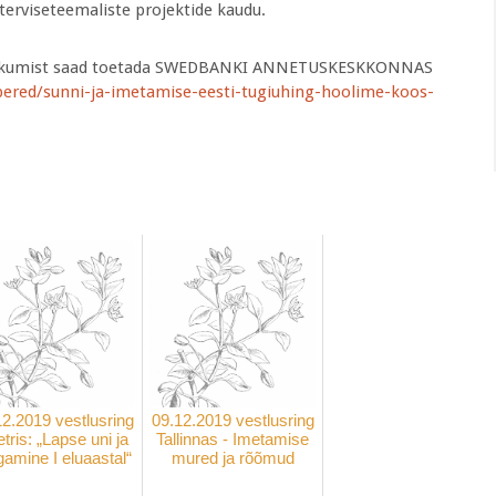
rviseteemaliste projektide kaudu.
e jätkumist saad toetada SWEDBANKI ANNETUSKESKKONNAS
pered/sunni-ja-imetamise-eesti-tugiuhing-hoolime-koos-
.
12.2019 vestlusring
09.12.2019 vestlusring
tris: „Lapse uni ja
Tallinnas - Imetamise
amine I eluaastal“
mured ja rõõmud