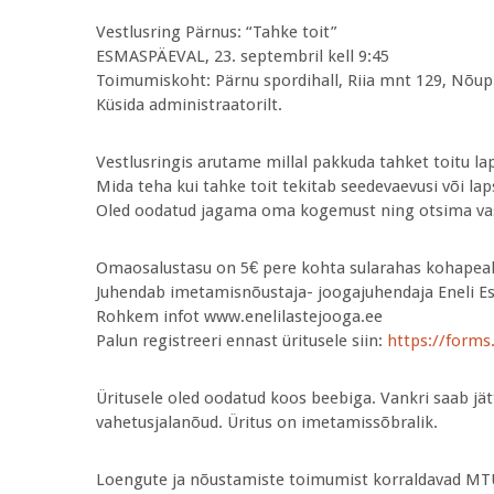
Vestlusring Pärnus: “Tahke toit”
ESMASPÄEVAL, 23. septembril kell 9:45
Toimumiskoht: Pärnu spordihall, Riia mnt 129, Nõup
Küsida administraatorilt.
Vestlusringis arutame millal pakkuda tahket toitu la
Mida teha kui tahke toit tekitab seedevaevusi või laps
Oled oodatud jagama oma kogemust ning otsima vast
Omaosalustasu on 5€ pere kohta sularahas kohapeal
Juhendab imetamisnõustaja- joogajuhendaja Eneli Es
Rohkem infot www.enelilastejooga.ee
Palun registreeri ennast üritusele siin:
https://forms
Üritusele oled oodatud koos beebiga. Vankri saab jä
vahetusjalanõud. Üritus on imetamissõbralik.
Loengute ja nõustamiste toimumist korraldavad MTÜ