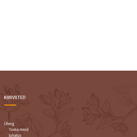
KIIRVIITED
Ühing
Toeta meid
Juhatus