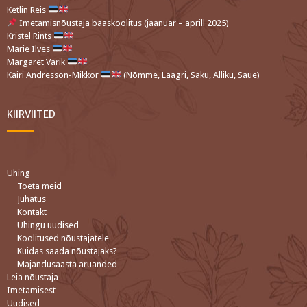
Ketlin Reis
Imetamisnõustaja baaskoolitus (jaanuar – aprill 2025)
Kristel Rints
Marie Ilves
Margaret Varik
Kairi Andresson-Mikkor
(Nõmme, Laagri, Saku, Alliku, Saue)
KIIRVIITED
Ühing
Toeta meid
Juhatus
Kontakt
Ühingu uudised
Koolitused nõustajatele
Kuidas saada nõustajaks?
Majandusaasta aruanded
Leia nõustaja
Imetamisest
Uudised