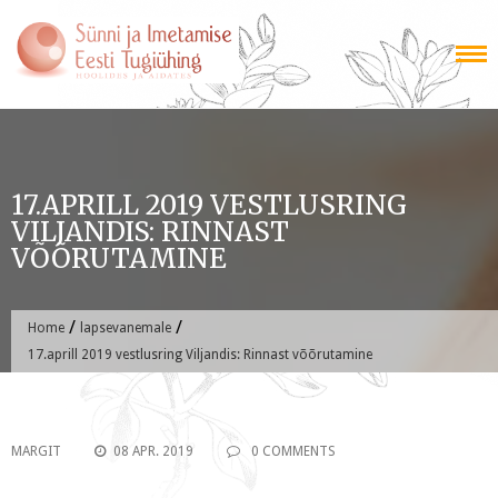
Skip
to
content
17.APRILL 2019 VESTLUSRING
VILJANDIS: RINNAST
VÕÕRUTAMINE
/
/
Home
lapsevanemale
17.aprill 2019 vestlusring Viljandis: Rinnast võõrutamine
MARGIT
08 APR. 2019
0 COMMENTS