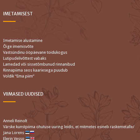
IMETAMISEST
Imetamise alustamine
Õige imemisvõte
Vastsündinu ööpäevane toidukogus
Lutipudelivõttest vabaks
Lamedad või sissetõmbunud rinnanibud
Rinnapiima seos kaariesega puudub
Voldik “Ema piim”
VIIMASED UUDISED
Anneli Reinolt
Värske kunstpiima ohutuse uuring leidis, et mitmetes esineb raskemetalle/
Jana Lorens
Elerin Vesso