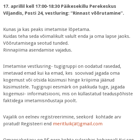
17. aprillil kell 17:00-18:30 Päikesekillu Perekeskus
Viljandis, Posti 24, vestluring: “Rinnast võõrutamine”.
Kunas ja kas peaks imetamise lõpetama.
Kuidas teha seda võimalikult valult enda ja oma lapse jaoks.
Võõrutamisega seotud tunded.
Rinnapiima asendamise vajadus.
Imetamise vestlusring- tugigruppi on oodatud rasedad,
imetavad emad kui ka emad, kes soovivad jagada oma
kogemust või otsida küsimusi hinge kriipima jäänud
küsimustele. Tugigrupi eesmärk on pakkuda tuge, jagada
kogemusi- informatsiooni, mis on küllastatud teaduspõhiste
faktidega imetamisnõustaja poolt.
Vajalik on eelnev registreerimine, seekord kohtade arv
piratud! Registeeri end
meritluik(ät)gmail.com
Omaosalustasu on 5€ pere kohta sularahas kohapeal! Kui see