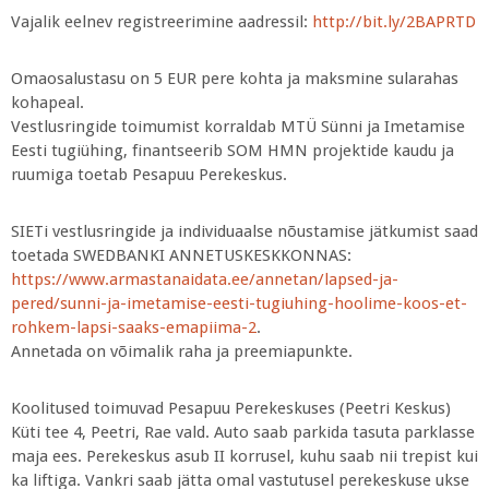
Vajalik eelnev registreerimine aadressil:
http://bit.ly/2BAPRTD
Omaosalustasu on 5 EUR pere kohta ja maksmine sularahas
kohapeal.
Vestlusringide toimumist korraldab MTÜ Sünni ja Imetamise
Eesti tugiühing, finantseerib SOM HMN projektide kaudu ja
ruumiga toetab Pesapuu Perekeskus.
SIETi vestlusringide ja individuaalse nõustamise jätkumist saad
toetada SWEDBANKI ANNETUSKESKKONNAS:
https://www.armastanaidata.ee/annetan/lapsed-ja-
pered/sunni-ja-imetamise-eesti-tugiuhing-hoolime-koos-et-
rohkem-lapsi-saaks-emapiima-2
.
Annetada on võimalik raha ja preemiapunkte.
Koolitused toimuvad Pesapuu Perekeskuses (Peetri Keskus)
Küti tee 4, Peetri, Rae vald. Auto saab parkida tasuta parklasse
maja ees. Perekeskus asub II korrusel, kuhu saab nii trepist kui
ka liftiga. Vankri saab jätta omal vastutusel perekeskuse ukse