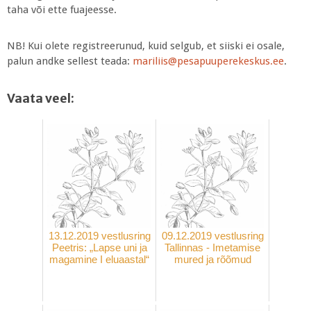
taha või ette fuajeesse.
NB! Kui olete registreerunud, kuid selgub, et siiski ei osale,
palun andke sellest teada:
mariliis@pesapuuperekeskus.ee
.
Vaata veel:
13.12.2019 vestlusring
09.12.2019 vestlusring
Peetris: „Lapse uni ja
Tallinnas - Imetamise
magamine I eluaastal“
mured ja rõõmud