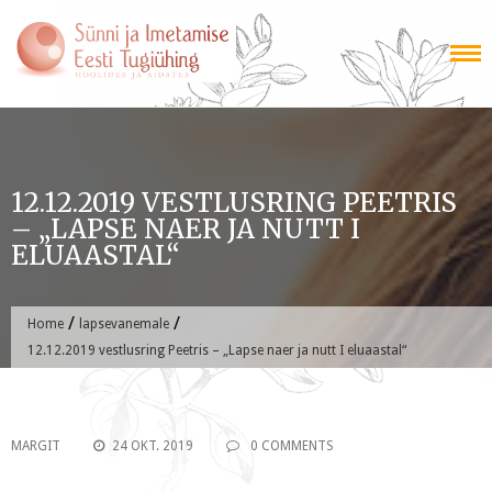
Skip
to
content
12.12.2019 VESTLUSRING PEETRIS
– „LAPSE NAER JA NUTT I
ELUAASTAL“
/
/
Home
lapsevanemale
12.12.2019 vestlusring Peetris – „Lapse naer ja nutt I eluaastal“
MARGIT
24 OKT. 2019
0 COMMENTS