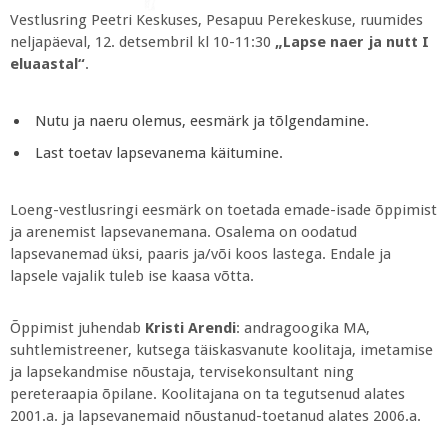
Vestlusring Peetri Keskuses, Pesapuu Perekeskuse, ruumides
neljapäeval, 12. detsembril kl 10-11:30
„Lapse naer ja nutt I
eluaastal“
.
Nutu ja naeru olemus, eesmärk ja tõlgendamine.
Last toetav lapsevanema käitumine.
Loeng-vestlusringi eesmärk on toetada emade-isade õppimist
ja arenemist lapsevanemana. Osalema on oodatud
lapsevanemad üksi, paaris ja/või koos lastega. Endale ja
lapsele vajalik tuleb ise kaasa võtta.
Õppimist juhendab
Kristi Arendi
: andragoogika MA,
suhtlemistreener, kutsega täiskasvanute koolitaja, imetamise
ja lapsekandmise nõustaja, tervisekonsultant ning
pereteraapia õpilane. Koolitajana on ta tegutsenud alates
2001.a. ja lapsevanemaid nõustanud-toetanud alates 2006.a.