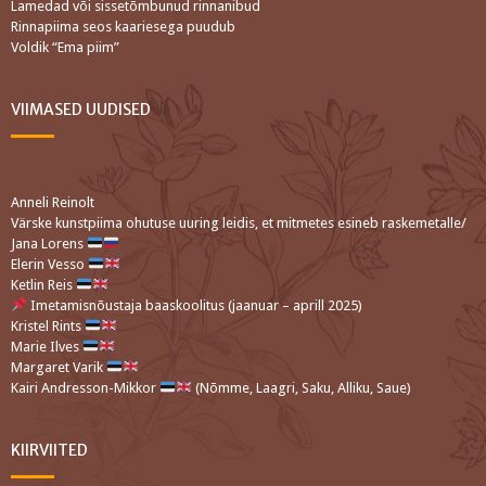
Lamedad või sissetõmbunud rinnanibud
Rinnapiima seos kaariesega puudub
Voldik “Ema piim”
VIIMASED UUDISED
Anneli Reinolt
Värske kunstpiima ohutuse uuring leidis, et mitmetes esineb raskemetalle/
Jana Lorens
Elerin Vesso
Ketlin Reis
Imetamisnõustaja baaskoolitus (jaanuar – aprill 2025)
Kristel Rints
Marie Ilves
Margaret Varik
Kairi Andresson-Mikkor
(Nõmme, Laagri, Saku, Alliku, Saue)
KIIRVIITED