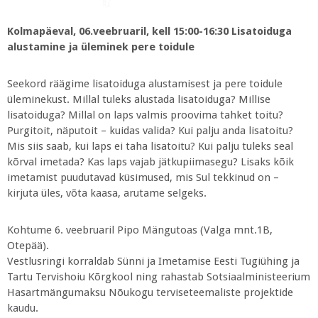
Kolmapäeval, 06.veebruaril, kell 15:00-16:30 Lisatoiduga
alustamine ja üleminek pere toidule
Seekord räägime lisatoiduga alustamisest ja pere toidule
üleminekust. Millal tuleks alustada lisatoiduga? Millise
lisatoiduga? Millal on laps valmis proovima tahket toitu?
Purgitoit, näputoit – kuidas valida? Kui palju anda lisatoitu?
Mis siis saab, kui laps ei taha lisatoitu? Kui palju tuleks seal
kõrval imetada? Kas laps vajab jätkupiimasegu? Lisaks kõik
imetamist puudutavad küsimused, mis Sul tekkinud on –
kirjuta üles, võta kaasa, arutame selgeks.
Kohtume 6. veebruaril Pipo Mängutoas (Valga mnt.1B,
Otepää).
Vestlusringi korraldab Sünni ja Imetamise Eesti Tugiühing ja
Tartu Tervishoiu Kõrgkool ning rahastab Sotsiaalministeerium
Hasartmängumaksu Nõukogu terviseteemaliste projektide
kaudu.