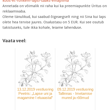
koos-et-rohkem-lapsi-saaks-emapiima
Annetada on võimalik nii raha kui ka preemiapunkte Üritus on
reklaamivaba.
Oleme tänulikud, kui saabud õigeaegselt ning nii Sina kui laps
olete hea tervise juures. Osalustasu on 5 EUR. Kui see osutub
takistuseks, tule ikka kohale, leiame lahenduse.
Vaata veel:
13.12.2019 vestlusring
09.12.2019 vestlusring
Peetris: „Lapse uni ja
Tallinnas - Imetamise
magamine I eluaastal“
mured ja rõõmud