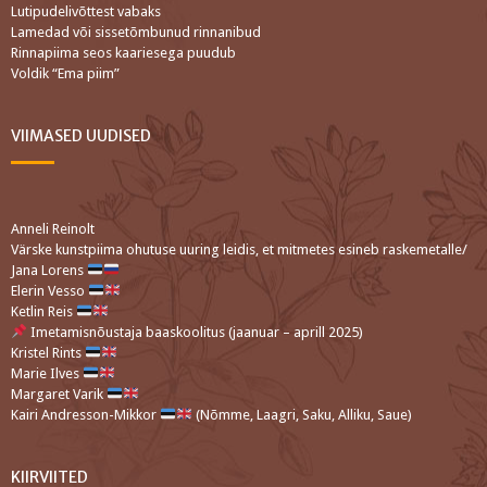
Lutipudelivõttest vabaks
Lamedad või sissetõmbunud rinnanibud
Rinnapiima seos kaariesega puudub
Voldik “Ema piim”
VIIMASED UUDISED
Anneli Reinolt
Värske kunstpiima ohutuse uuring leidis, et mitmetes esineb raskemetalle/
Jana Lorens
Elerin Vesso
Ketlin Reis
Imetamisnõustaja baaskoolitus (jaanuar – aprill 2025)
Kristel Rints
Marie Ilves
Margaret Varik
Kairi Andresson-Mikkor
(Nõmme, Laagri, Saku, Alliku, Saue)
KIIRVIITED