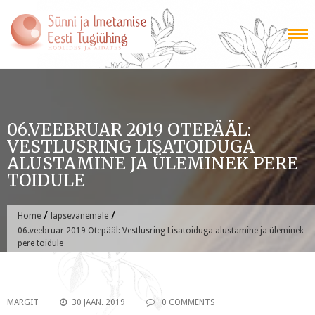
Skip
to
content
06.VEEBRUAR 2019 OTEPÄÄL:
VESTLUSRING LISATOIDUGA
ALUSTAMINE JA ÜLEMINEK PERE
TOIDULE
/
/
Home
lapsevanemale
06.veebruar 2019 Otepääl: Vestlusring Lisatoiduga alustamine ja üleminek
pere toidule
MARGIT
30 JAAN. 2019
0 COMMENTS