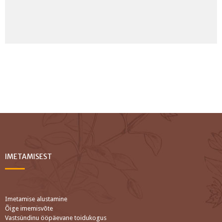
IMETAMISEST
Imetamise alustamine
Õige imemisvõte
Vastsündinu ööpäevane toidukogus