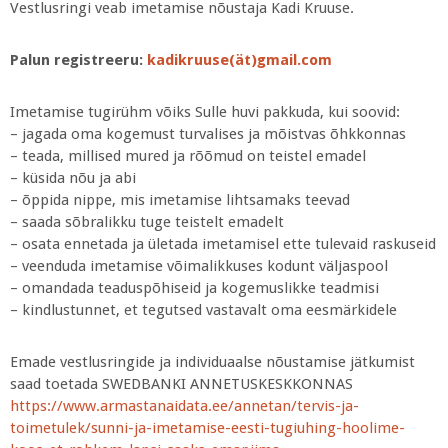
Vestlusringi veab imetamise nõustaja Kadi Kruuse.
Palun registreeru:
kadikruuse(ät)gmail.com
Imetamise tugirühm võiks Sulle huvi pakkuda, kui soovid:
– jagada oma kogemust turvalises ja mõistvas õhkkonnas
– teada, millised mured ja rõõmud on teistel emadel
– küsida nõu ja abi
– õppida nippe, mis imetamise lihtsamaks teevad
– saada sõbralikku tuge teistelt emadelt
– osata ennetada ja ületada imetamisel ette tulevaid raskuseid
– veenduda imetamise võimalikkuses kodunt väljaspool
– omandada teaduspõhiseid ja kogemuslikke teadmisi
– kindlustunnet, et tegutsed vastavalt oma eesmärkidele
Emade vestlusringide ja individuaalse nõustamise jätkumist
saad toetada SWEDBANKI ANNETUSKESKKONNAS
https://www.armastanaidata.ee/annetan/tervis-ja-
toimetulek/sunni-ja-imetamise-eesti-tugiuhing-hoolime-