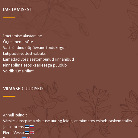
IMETAMISEST
Imetamise alustamine
Õige imemisvõte
Vastsündinu ööpäevane toidukogus
Lutipudelivõttest vabaks
Lamedad või sissetõmbunud rinnanibud
Rinnapiima seos kaariesega puudub
Voldik “Ema piim”
VIIMASED UUDISED
Anneli Reinolt
Värske kunstpiima ohutuse uuring leidis, et mitmetes esineb raskemetalle/
Jana Lorens
Elerin Vesso