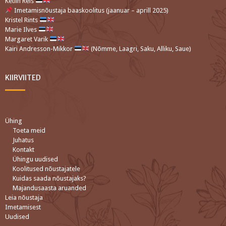
Ketlin Reis
Imetamisnõustaja baaskoolitus (jaanuar – aprill 2025)
Kristel Rints
Marie Ilves
Margaret Varik
Kairi Andresson-Mikkor
(Nõmme, Laagri, Saku, Alliku, Saue)
KIIRVIITED
Ühing
Toeta meid
Juhatus
Kontakt
Ühingu uudised
Koolitused nõustajatele
Kuidas saada nõustajaks?
Majandusaasta aruanded
Leia nõustaja
Imetamisest
Uudised