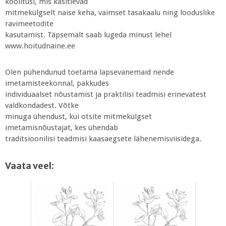
koolitusi, mis käsitlevad
mitmekülgselt naise keha, vaimset tasakaalu ning looduslike
ravimeetodite
kasutamist. Täpsemalt saab lugeda minust lehel
www.hoitudnaine.ee
Olen pühendunud toetama lapsevanemaid nende
imetamisteekonnal, pakkudes
individuaalset nõustamist ja praktilisi teadmisi erinevatest
valdkondadest. Võtke
minuga ühendust, kui otsite mitmekülgset
imetamisnõustajat, kes ühendab
traditsioonilisi teadmisi kaasaegsete lähenemisviisidega.
Vaata veel: