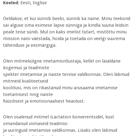
Keeled:
Eesti, Inglise
Öeldakse, et kui sünnib beebi, sünnib ka naine. Minu teekond
sai alguse oma esimese lapse sünniga ja kindla suuna leidsin
peale teise sündi. Mul on kaks imelist tütart, mistõttu minu
mission naisi väestada, hoida ja toetada on veelgi suurema
tähenduse ja eesmärgiga.
Olen mitmekülgne imetamisnõustaja, kellel on laialdane
kogemus ja teadmiste
spekter imetamise ja naiste tervise valdkonnas. Olen läbinud
mitmeid kvaliteetseid
koolitusi, mis on rikastanud minu arusaama imetamise
toetamisest ning naiste
füüsilisest ja emotsionaalsest heaolust.
Olen osalenud mitmel iLactation konverentsidel, kust
omandanud viimaseid teadmisi
ja uuringuid imetamise valdkonnas. Lisaks olen läbinud