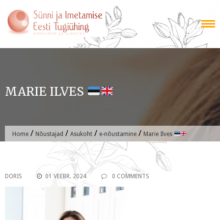
Skip
to
content
MARIE ILVES
/
/
/
/
Home
Nõustajad
Asukoht
e-nõustamine
Marie Ilves
DORIS
01 VEEBR. 2024
0 COMMENTS