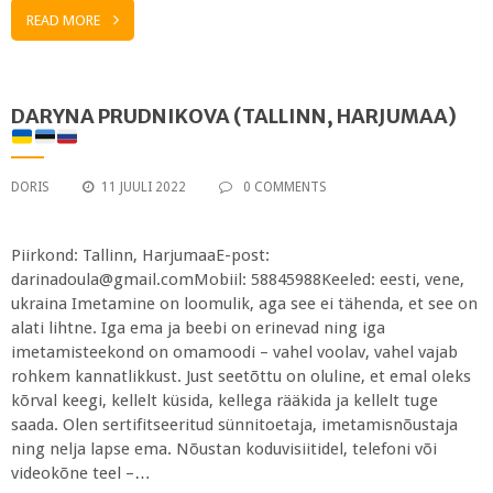
READ MORE
DARYNA PRUDNIKOVA (TALLINN, HARJUMAA)
DORIS
11 JUULI 2022
0 COMMENTS
Piirkond: Tallinn, HarjumaaE-post:
darinadoula@gmail.comMobiil: 58845988Keeled: eesti, vene,
ukraina Imetamine on loomulik, aga see ei tähenda, et see on
alati lihtne. Iga ema ja beebi on erinevad ning iga
imetamisteekond on omamoodi – vahel voolav, vahel vajab
rohkem kannatlikkust. Just seetõttu on oluline, et emal oleks
kõrval keegi, kellelt küsida, kellega rääkida ja kellelt tuge
saada. Olen sertifitseeritud sünnitoetaja, imetamisnõustaja
ning nelja lapse ema. Nõustan koduvisiitidel, telefoni või
videokõne teel –…