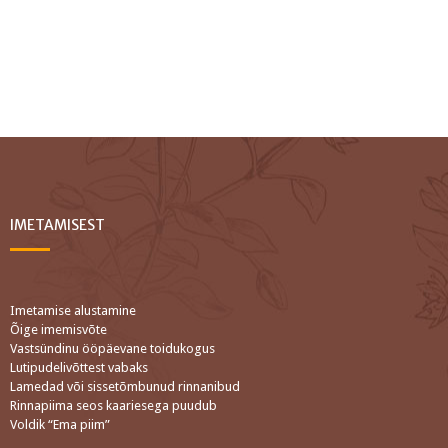
IMETAMISEST
Imetamise alustamine
Õige imemisvõte
Vastsündinu ööpäevane toidukogus
Lutipudelivõttest vabaks
Lamedad või sissetõmbunud rinnanibud
Rinnapiima seos kaariesega puudub
Voldik “Ema piim”