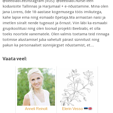
@beebiabi.eeInstagram (RUS): @beebiabi.nurseTeen
koduvisiite Tallinnas ja Harjumaal + e-nõustamine. Mina olen
Jana Lorens, õde 18-aastase kogemusega töös imikutega,
kahe lapse ema ning esmaabi õpetaja.Ma armastan naisi ja
imetlen siiralt nende tugevust ja õrnust. Viin läbi ka esmaabi
grupikoolitusi ning olen loonud projekti Beebiabi, et olla
toeks noortele vanematele. Olen valmis toetama teid rinnaga
toitmise alustamisel juba vahetult pärast sünnitust ning
pakun ka personaalset sünnijärgset nõustamist, et…
Vaata veel:
Anneli Reinolt
Elerin Vesso