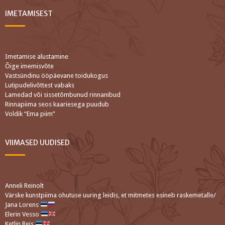
IMETAMISEST
Imetamise alustamine
Õige imemisvõte
Vastsündinu ööpäevane toidukogus
Lutipudelivõttest vabaks
Lamedad või sissetõmbunud rinnanibud
Rinnapiima seos kaariesega puudub
Voldik “Ema piim”
VIIMASED UUDISED
Anneli Reinolt
Värske kunstpiima ohutuse uuring leidis, et mitmetes esineb raskemetalle/
Jana Lorens
Elerin Vesso
Ketlin Reis