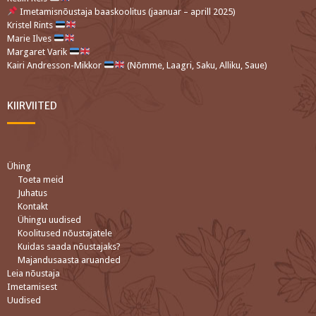
Imetamisnõustaja baaskoolitus (jaanuar – aprill 2025)
Kristel Rints
Marie Ilves
Margaret Varik
Kairi Andresson-Mikkor
(Nõmme, Laagri, Saku, Alliku, Saue)
KIIRVIITED
Ühing
Toeta meid
Juhatus
Kontakt
Ühingu uudised
Koolitused nõustajatele
Kuidas saada nõustajaks?
Majandusaasta aruanded
Leia nõustaja
Imetamisest
Uudised