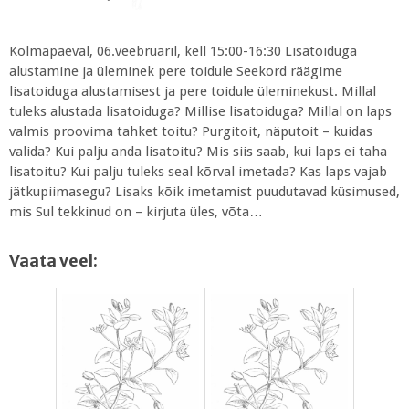
Kolmapäeval, 06.veebruaril, kell 15:00-16:30 Lisatoiduga
alustamine ja üleminek pere toidule Seekord räägime
lisatoiduga alustamisest ja pere toidule üleminekust. Millal
tuleks alustada lisatoiduga? Millise lisatoiduga? Millal on laps
valmis proovima tahket toitu? Purgitoit, näputoit – kuidas
valida? Kui palju anda lisatoitu? Mis siis saab, kui laps ei taha
lisatoitu? Kui palju tuleks seal kõrval imetada? Kas laps vajab
jätkupiimasegu? Lisaks kõik imetamist puudutavad küsimused,
mis Sul tekkinud on – kirjuta üles, võta…
Vaata veel: