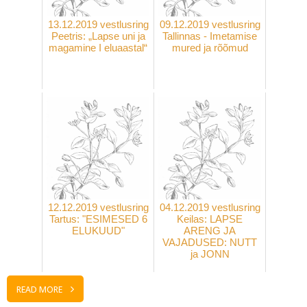
13.12.2019 vestlusring
09.12.2019 vestlusring
Peetris: „Lapse uni ja
Tallinnas - Imetamise
magamine I eluaastal“
mured ja rõõmud
12.12.2019 vestlusring
04.12.2019 vestlusring
Tartus: "ESIMESED 6
Keilas: LAPSE
ELUKUUD"
ARENG JA
VAJADUSED: NUTT
ja JONN
READ MORE