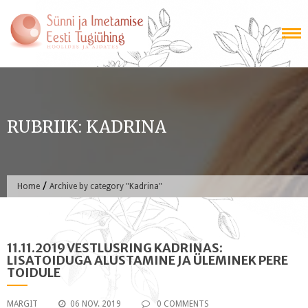
Skip
to
content
RUBRIIK:
KADRINA
/
Home
Archive by category "Kadrina"
11.11.2019 VESTLUSRING KADRINAS:
LISATOIDUGA ALUSTAMINE JA ÜLEMINEK PERE
TOIDULE
MARGIT
06 NOV. 2019
0 COMMENTS