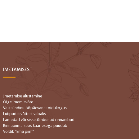
IMETAMISEST
Imetamise alustamine
Õige imemisvõte
Vastsündinu ööpäevane toidukogus
Lutipudelivõttest vabaks
Lamedad või sissetõmbunud rinnanibud
Rinnapiima seos kaariesega puudub
Voldik “Ema piim”