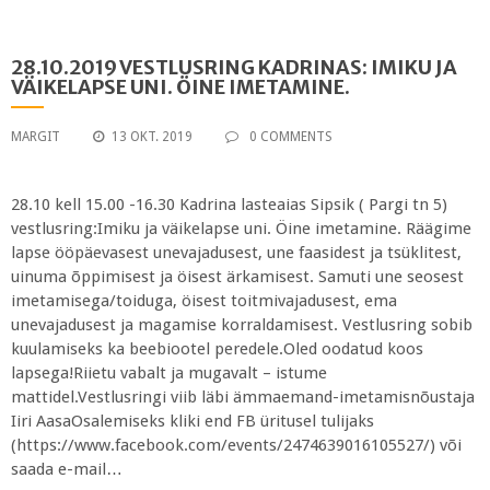
28.10.2019 VESTLUSRING KADRINAS: IMIKU JA
VÄIKELAPSE UNI. ÖINE IMETAMINE.
MARGIT
13 OKT. 2019
0 COMMENTS
28.10 kell 15.00 -16.30 Kadrina lasteaias Sipsik ( Pargi tn 5)
vestlusring:Imiku ja väikelapse uni. Öine imetamine. Räägime
lapse ööpäevasest unevajadusest, une faasidest ja tsüklitest,
uinuma õppimisest ja öisest ärkamisest. Samuti une seosest
imetamisega/toiduga, öisest toitmivajadusest, ema
unevajadusest ja magamise korraldamisest. Vestlusring sobib
kuulamiseks ka beebiootel peredele.Oled oodatud koos
lapsega!Riietu vabalt ja mugavalt – istume
mattidel.Vestlusringi viib läbi ämmaemand-imetamisnõustaja
Iiri AasaOsalemiseks kliki end FB üritusel tulijaks
(https://www.facebook.com/events/2474639016105527/) või
saada e-mail…