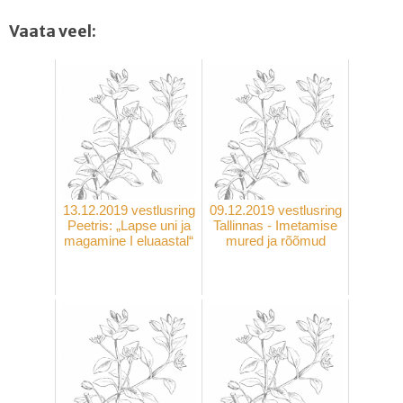
Vaata veel:
13.12.2019 vestlusring
09.12.2019 vestlusring
Peetris: „Lapse uni ja
Tallinnas - Imetamise
magamine I eluaastal“
mured ja rõõmud