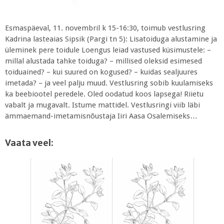
Esmaspäeval, 11. novembril k 15-16:30, toimub vestlusring
Kadrina lasteaias Sipsik (Pargi tn 5): Lisatoiduga alustamine ja
üleminek pere toidule Loengus leiad vastused küsimustele: –
millal alustada tahke toiduga? – millised oleksid esimesed
toiduained? – kui suured on kogused? – kuidas sealjuures
imetada? – ja veel palju muud. Vestlusring sobib kuulamiseks
ka beebiootel peredele. Oled oodatud koos lapsega! Riietu
vabalt ja mugavalt. Istume mattidel. Vestlusringi viib läbi
ämmaemand-imetamisnõustaja Iiri Aasa Osalemiseks…
Vaata veel: