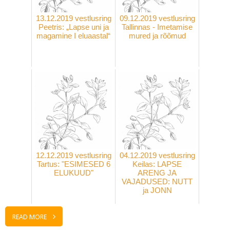
13.12.2019 vestlusring
09.12.2019 vestlusring
Peetris: „Lapse uni ja
Tallinnas - Imetamise
magamine I eluaastal“
mured ja rõõmud
12.12.2019 vestlusring
04.12.2019 vestlusring
Tartus: "ESIMESED 6
Keilas: LAPSE
ELUKUUD"
ARENG JA
VAJADUSED: NUTT
ja JONN
READ MORE