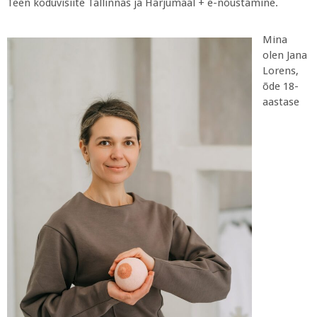
Teen koduvisiite Tallinnas ja Harjumaal + e-nõustamine.
Mina
olen Jana
Lorens,
õde 18-
aastase