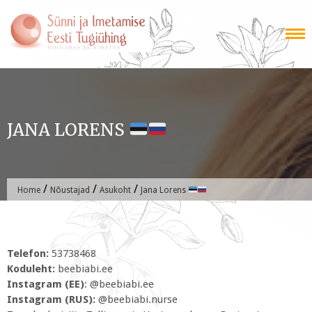
Skip
to
content
JANA LORENS
/
/
/
Home
Nõustajad
Asukoht
Jana Lorens
Telefon:
53738468
Koduleht:
beebiabi.ee
Instagram (EE)
: @beebiabi.ee
Instagram (RUS):
@beebiabi.nurse