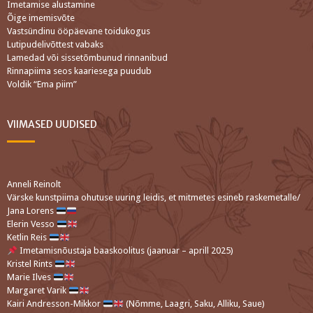
Imetamise alustamine
Õige imemisvõte
Vastsündinu ööpäevane toidukogus
Lutipudelivõttest vabaks
Lamedad või sissetõmbunud rinnanibud
Rinnapiima seos kaariesega puudub
Voldik “Ema piim”
VIIMASED UUDISED
Anneli Reinolt
Värske kunstpiima ohutuse uuring leidis, et mitmetes esineb raskemetalle/
Jana Lorens
Elerin Vesso
Ketlin Reis
Imetamisnõustaja baaskoolitus (jaanuar – aprill 2025)
Kristel Rints
Marie Ilves
Margaret Varik
Kairi Andresson-Mikkor
(Nõmme, Laagri, Saku, Alliku, Saue)