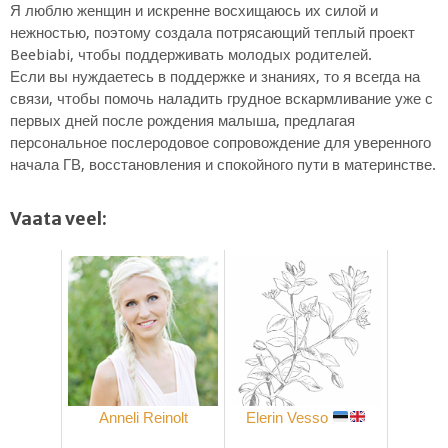
Я люблю женщин и искренне восхищаюсь их силой и
нежностью, поэтому создала потрясающий теплый проект
Beebiabi, чтобы поддерживать молодых родителей.
Если вы нуждаетесь в поддержке и знаниях, то я всегда на
связи, чтобы помочь наладить грудное вскармливание уже с
первых дней после рождения малыша, предлагая
персональное послеродовое сопровождение для уверенного
начала ГВ, восстановления и спокойного пути в материнстве.
Vaata veel:
Anneli Reinolt
Elerin Vesso