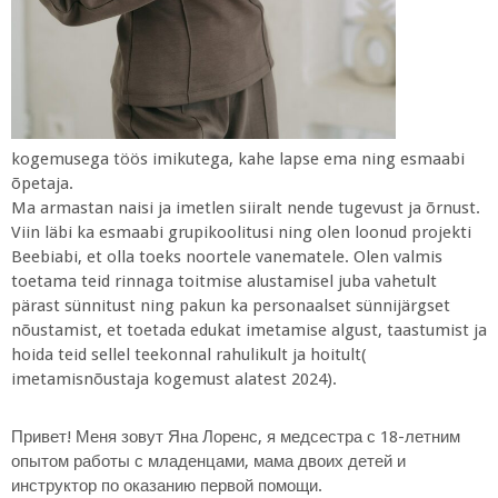
kogemusega töös imikutega, kahe lapse ema ning esmaabi
õpetaja.
Ma armastan naisi ja imetlen siiralt nende tugevust ja õrnust.
Viin läbi ka esmaabi grupikoolitusi ning olen loonud projekti
Beebiabi, et olla toeks noortele vanematele. Olen valmis
toetama teid rinnaga toitmise alustamisel juba vahetult
pärast sünnitust ning pakun ka personaalset sünnijärgset
nõustamist, et toetada edukat imetamise algust, taastumist ja
hoida teid sellel teekonnal rahulikult ja hoitult(
imetamisnõustaja kogemust alatest 2024).
Привет! Меня зовут Яна Лоренс, я медсестра с 18-летним
опытом работы с младенцами, мама двоих детей и
инструктор по оказанию первой помощи.