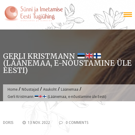
Skip
to
content
GERLI KRISTMANN
(LÄÄNEMAA, E-NÕUSTAMINE ÜLE
EESTI)
/
/
/
/
Home
Nõustajad
Asukoht
Läänemaa
Gerli Kristmann
(Läänemaa, e-nõustamine üle Eesti)
DORIS
13 NOV. 2022
0 COMMENTS