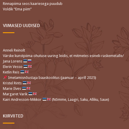
Rinnapiima seos kaariesega puudub
Voldik “Ema piim”
VIIMASED UUDISED
Anneli Reinolt
Värske kunstpiima ohutuse uuring leidis, et mitmetes esineb raskemetalle/
Jana Lorens
Elerin Vesso
Ketlin Reis
Imetamisnõustaja baaskoolitus (jaanuar – aprill 2025)
Kristel Rints
Marie Ilves
Margaret Varik
Kairi Andresson-Mikkor
(Nõmme, Laagri, Saku, Alliku, Saue)
KIIRVIITED