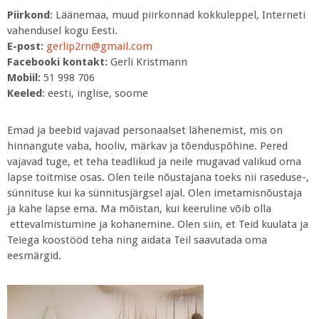
Piirkond
: Läänemaa, muud piirkonnad kokkuleppel, Interneti
vahendusel kogu Eesti.
E-post:
gerlip2rn@gmail.com
Facebooki
kontakt:
Gerli Kristmann
Mobiil:
51 998 706
Keeled
: eesti, inglise, soome
Emad ja beebid vajavad personaalset lähenemist, mis on
hinnangute vaba, hooliv, märkav ja tõenduspõhine. Pered
vajavad tuge, et teha teadlikud ja neile mugavad valikud oma
lapse toitmise osas. Olen teile nõustajana toeks nii raseduse-,
sünnituse kui ka sünnitusjärgsel ajal. Olen imetamisnõustaja
ja kahe lapse ema. Ma mõistan, kui keeruline võib olla
ettevalmistumine ja kohanemine. Olen siin, et Teid kuulata ja
Teiega koostööd teha ning aidata Teil saavutada oma
eesmärgid.