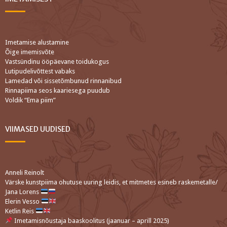
Imetamise alustamine
Õige imemisvõte
Vastsündinu ööpäevane toidukogus
Lutipudelivõttest vabaks
Lamedad või sissetõmbunud rinnanibud
Rinnapiima seos kaariesega puudub
Voldik “Ema piim”
VIIMASED UUDISED
Anneli Reinolt
Värske kunstpiima ohutuse uuring leidis, et mitmetes esineb raskemetalle/
Jana Lorens
Elerin Vesso
Ketlin Reis
Imetamisnõustaja baaskoolitus (jaanuar – aprill 2025)