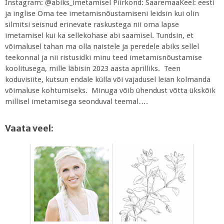
Instagram: @abiks_imetamisel Piirkond: SaaremaaKeel: eesti
ja inglise Oma tee imetamisnõustamiseni leidsin kui olin
silmitsi seisnud erinevate raskustega nii oma lapse
imetamisel kui ka sellekohase abi saamisel. Tundsin, et
võimalusel tahan ma olla naistele ja peredele abiks sellel
teekonnal ja nii ristusidki minu teed imetamisnõustamise
koolitusega, mille läbisin 2023 aasta aprilliks. Teen
koduvisiite, kutsun endale külla või vajadusel leian kolmanda
võimaluse kohtumiseks. Minuga võib ühendust võtta ükskõik
millisel imetamisega seonduval teemal….
Vaata veel: