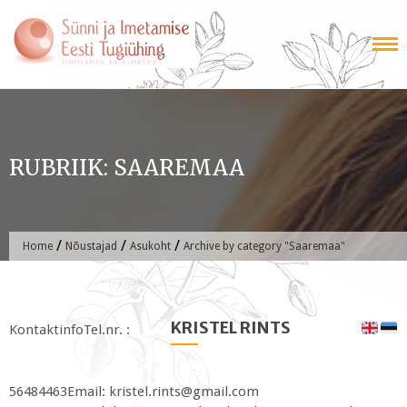
Skip
to
content
RUBRIIK:
SAAREMAA
/
/
/
Home
Nõustajad
Asukoht
Archive by category "Saaremaa"
KRISTEL RINTS
KontaktinfoTel.nr. :
56484463Email: kristel.rints@gmail.com