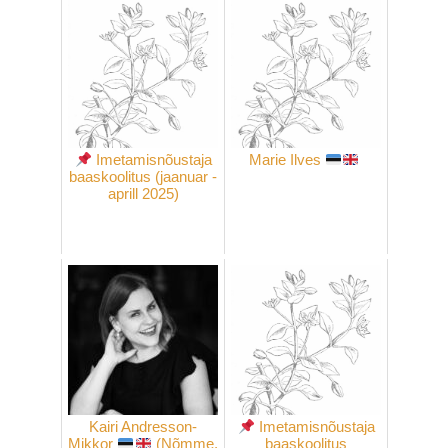
Imetamisnõustaja
Marie Ilves
baaskoolitus (jaanuar -
aprill 2025)
Kairi Andresson-
Imetamisnõustaja
Mikkor
(Nõmme,
baaskoolitus