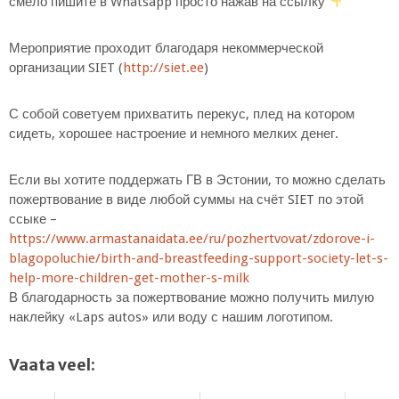
смело пишите в Whatsapp просто нажав на ссылку
Мероприятие проходит благодаря некоммерческой
организации SIET (
http://siet.ee
)
С собой советуем прихватить перекус, плед на котором
сидеть, хорошее настроение и немного мелких денег.
Если вы хотите поддержать ГВ в Эстонии, то можно сделать
пожертвование в виде любой суммы на счёт SIET по этой
ссыке –
https://www.armastanaidata.ee/ru/pozhertvovat/zdorove-i-
blagopoluchie/birth-and-breastfeeding-support-society-let-s-
help-more-children-get-mother-s-milk
В благодарность за пожертвование можно получить милую
наклейку «Laps autos» или воду с нашим логотипом.
Vaata veel: