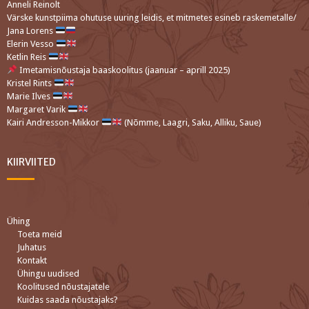
Anneli Reinolt
Värske kunstpiima ohutuse uuring leidis, et mitmetes esineb raskemetalle/
Jana Lorens
Elerin Vesso
Ketlin Reis
Imetamisnõustaja baaskoolitus (jaanuar – aprill 2025)
Kristel Rints
Marie Ilves
Margaret Varik
Kairi Andresson-Mikkor
(Nõmme, Laagri, Saku, Alliku, Saue)
KIIRVIITED
Ühing
Toeta meid
Juhatus
Kontakt
Ühingu uudised
Koolitused nõustajatele
Kuidas saada nõustajaks?