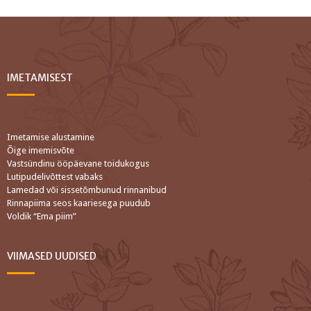
IMETAMISEST
Imetamise alustamine
Õige imemisvõte
Vastsündinu ööpäevane toidukogus
Lutipudelivõttest vabaks
Lamedad või sissetõmbunud rinnanibud
Rinnapiima seos kaariesega puudub
Voldik “Ema piim”
VIIMASED UUDISED