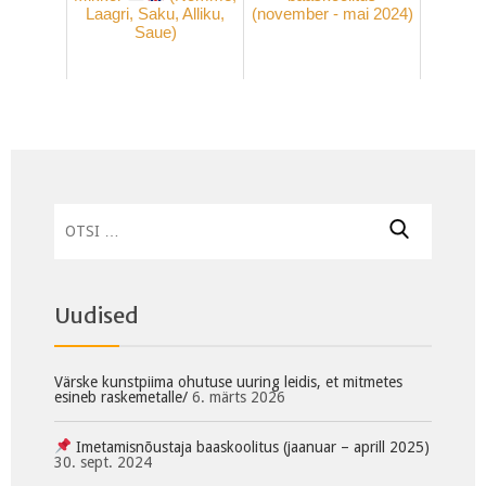
Laagri, Saku, Alliku,
(november - mai 2024)
Saue)
Otsi:
Uudised
Värske kunstpiima ohutuse uuring leidis, et mitmetes
esineb raskemetalle/
6. märts 2026
Imetamisnõustaja baaskoolitus (jaanuar – aprill 2025)
30. sept. 2024